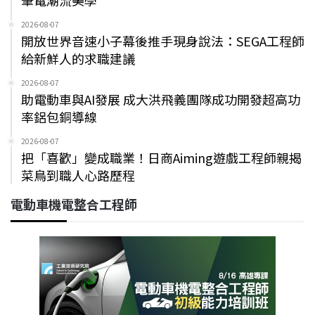
筆電潮流美學
2026-08-07
開放世界音速小子幕後推手現身說法：SEGA工程師
給新鮮人的求職建議
2026-08-07
助電動車與AI發展 成大洪飛義團隊成功開發超高功
率鋁包銅導線
2026-08-07
把「喜歡」變成職業！日商Aiming遊戲工程師親揭
菜鳥到職人心路歷程
電動車機電整合工程師