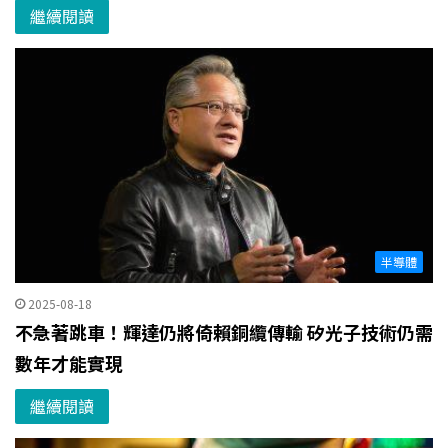
繼續閱讀
半導體
2025-08-18
不急著跳車！輝達仍將倚賴銅纜傳輸 矽光子技術仍需
數年才能實現
繼續閱讀