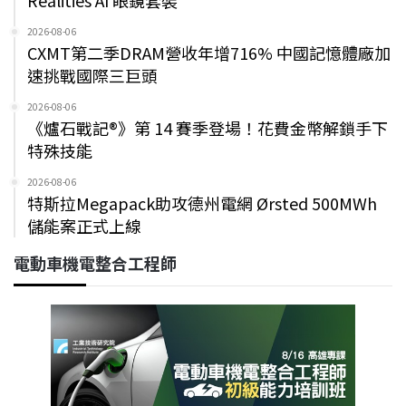
Realities AI 眼鏡套裝
2026-08-06
CXMT第二季DRAM營收年增716% 中國記憶體廠加
速挑戰國際三巨頭
2026-08-06
《爐石戰記®》第 14 賽季登場！花費金幣解鎖手下
特殊技能
2026-08-06
特斯拉Megapack助攻德州電網 Ørsted 500MWh
儲能案正式上線
電動車機電整合工程師