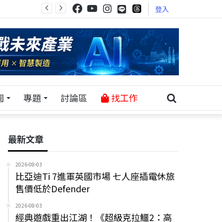
登入
園
專題
討論區
找工作
最新文章
2026-08-03
比亞迪Ti 7進軍英國市場 七人座插電休旅
售價低於Defender
2026-08-03
經典遊戲重出江湖！《超級克拉鱷2：高