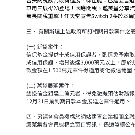
台美關稅談判最新進展！林佳龍：已建立管道
車用三展4/23登場！因應關稅、邀美墨分享
無畏關稅重擊！任天堂宣告Switch 2將於本
三、 有關辦理上述政府所訂相關貸款案件之
(一) 新貸案件：
信保基金提供十成信用保證者，酌情免予索取
成信用保證，増貸後達3,000萬元以上，應
款金額在1,500萬元案件得適用簡化徵信範圍
(二) 舊貸展延案件：
總授信金額達二億元者，得免徵提預估財務報
12月31日前到期貸款本金展延之案件適用。
四、另請各會員機構於網站建置企業相關金融
續蒐集各會員機構之窗口資訊， 儘速陸續公