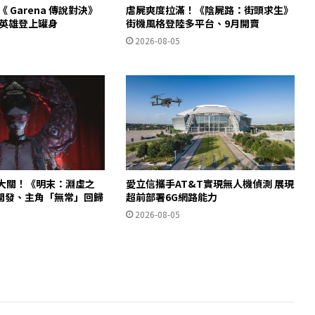
助陣《 Garena 傳說對決》
虐屍爽度拉滿！《陰屍路：街頭求生》
軍英雄登上罐身
街機風格登陸多平台、9月開賣
2026-08-05
 萬大關！《明末：淵虛之
愛立信攜手AT&T實現無人機偵測 展現
開發、主角「無常」回歸
超前部署6G網路能力
2026-08-05