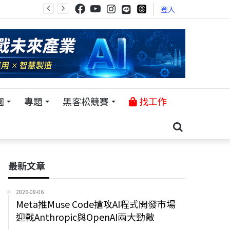
登入
園
專題
黑客松競賽
找工作
最新文章
2026-08-06
Meta推Muse Code搶攻AI程式開發市場
迎戰Anthropic與OpenAI兩大勁敵