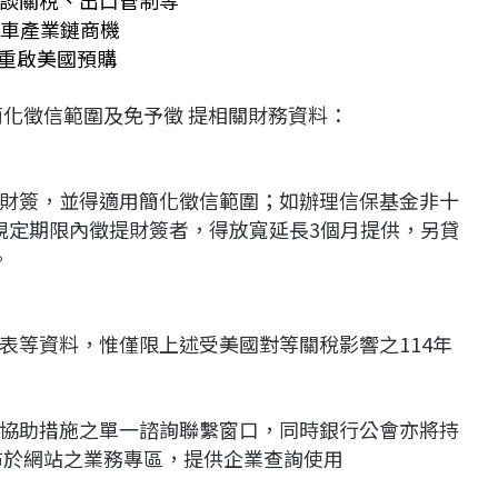
談關稅、出口管制等
汽車產業鏈商機
周重啟美國預購
簡化徵信範圍及免予徵 提相關財務資料：
財簽，並得適用簡化徵信範圍；如辦理信保基金非十
於規定期限內徵提財簽者，得放寬延長3個月提供，另貸
。
表等資料，惟僅限上述受美國對等關稅影響之114年
協助措施之單一諮詢聯繫窗口，同時銀行公會亦將持
布於網站之業務專區，提供企業查詢使用