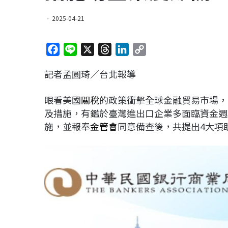
2025-04-21
F
L
X
T
L
C
a
i
h
i
o
記者孟圓琦／台北報導
c
n
r
n
p
e
e
e
k
y
眼看美國
關稅
的政策衝擊全球金融貿易市場，
b
a
e
L
及措施，有鑑於臺灣進出口企業多面臨資金週
o
d
d
i
施，並報奉
金管會
同意備查後，共提出4大項
o
s
I
n
k
n
k