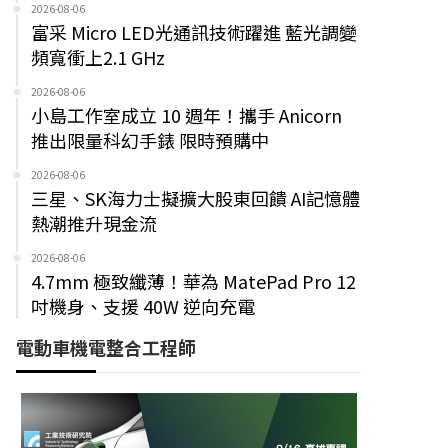
2026-08-06
富采 Micro LED光通訊技術躍進 藍光調變
頻寬衝上2.1 GHz
2026-08-06
小島工作室成立 10 週年！攜手 Anicorn
推出限量科幻手錶 限時預購中
2026-08-06
三星、SK海力士擬擴大股東回饋 AI記憶體
熱潮推升現金流
2026-08-06
4.7mm 極致纖薄！華為 MatePad Pro 12
吋機身、支援 40W 逆向充電
電動車機電整合工程師