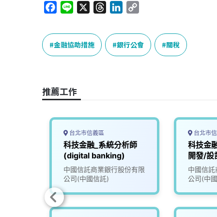
F
L
X
T
L
C
a
i
h
i
o
c
n
r
n
p
e
e
e
k
y
金融協助措施
銀行公會
關稅
b
a
e
L
o
d
d
i
o
s
I
n
推薦工作
k
n
k
台北市信義區
台北市信
發工程
科技金融_系統分析師
科技金
核心系
(digital banking)
開發/設
份有限
中國信託商業銀行股份有限
中國信託
公司(中國信託)
公司(中國