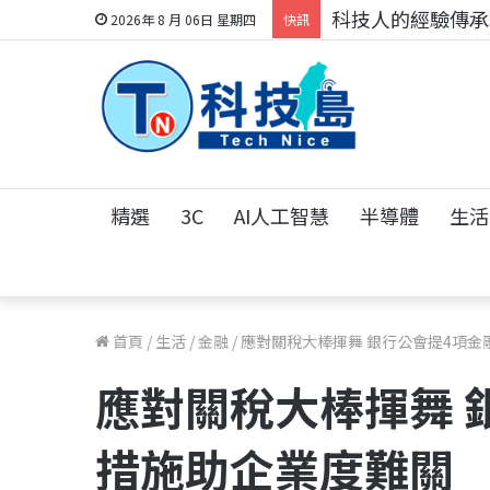
科技人的經驗傳承地
2026年 8 月 06日 星期四
快訊
精選
3C
AI人工智慧
半導體
生活
首頁
/
生活
/
金融
/
應對關稅大棒揮舞 銀行公會提4項金
應對關稅大棒揮舞 
措施助企業度難關