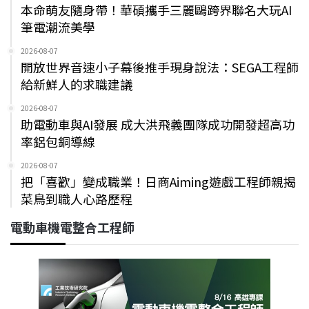
本命萌友隨身帶！華碩攜手三麗鷗跨界聯名大玩AI
筆電潮流美學
2026-08-07
開放世界音速小子幕後推手現身說法：SEGA工程師
給新鮮人的求職建議
2026-08-07
助電動車與AI發展 成大洪飛義團隊成功開發超高功
率鋁包銅導線
2026-08-07
把「喜歡」變成職業！日商Aiming遊戲工程師親揭
菜鳥到職人心路歷程
電動車機電整合工程師