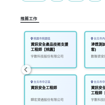
b
a
e
L
o
d
d
i
o
s
I
n
推薦工作
k
n
k
桃園市桃園區
台北市內
程師
資訊安全產品技術支援
滲透測
工程師【桃園】
客)
司
宇數科技股份有限公司
數聯資安
台北市中正區
台北市中
安全
資訊安全工程師
資訊安
工程師
限公司
驊宏資通股份有限公司
宇數科技
券/永豐