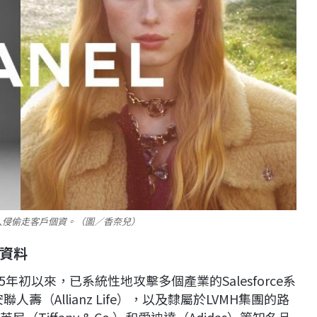
入侵偷走客戶個資。（圖／香奈兒）
資料
025年初以來，已系統性地攻擊多個產業的Salesforce系
壽（Allianz Life），以及隸屬於LVMH集團的路
蒂芙尼（Tiffany & Co.）和愛迪達（Adidas）等知名品