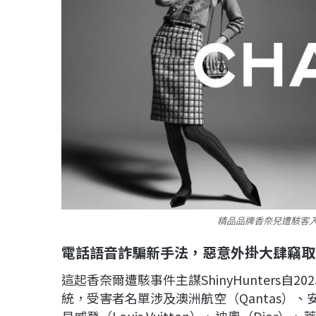
精品品牌香奈兒遭駭客
電話語音詐騙新手法，惡意外掛大肆竊取
這起香奈爾遭駭事件主謀ShinyHunters自2
統，受害者名單涉及澳洲航空（Qantas）、安聯人
易威登（Louis Vuitton）、迪奧（Dior）、