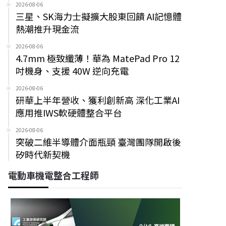
2026-08-06
三星、SK海力士擬擴大股東回饋 AI記憶體
熱潮推升現金流
2026-08-06
4.7mm 極致纖薄！華為 MatePad Pro 12
吋機身、支援 40W 逆向充電
2026-08-06
研華上半年營收、獲利創新高 深化工業AI
應用推IWS軟硬體整合平台
2026-08-06
突破二維半導體介面瓶頸 臺灣團隊開啟後
矽時代新契機
電動車機電整合工程師