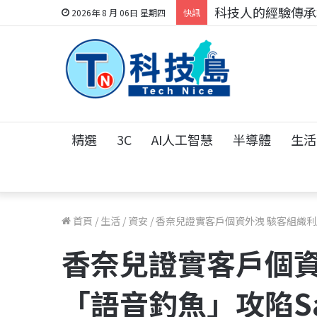
科技人的經驗傳承地
2026年 8 月 06日 星期四
快訊
精選
3C
AI人工智慧
半導體
生活
首頁
/
生活
/
資安
/
香奈兒證實客戶個資外洩 駭客組織利用「
香奈兒證實客戶個資
「語音釣魚」攻陷Sal