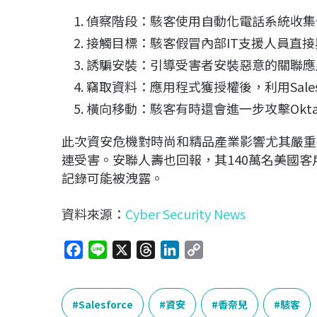
偵察階段：駭客使用自動化電話系統收集
接觸目標：駭客假冒內部IT支援人員直
誘騙安裝：引導受害者安裝惡意的關聯應
竊取資料：應用程式獲授權後，利用Salesf
橫向移動：駭客有時還會進一步攻擊Okta和M
此次資安危機對時尚和精品產業影響尤其嚴重
連受害。安聯人壽也回報，其140萬名美國客
記錄可能被洩露。
資料來源：
Cyber Security News
F
L
X
T
L
C
a
i
h
i
o
c
n
r
n
p
e
e
e
k
y
Salesforce
資安
香奈兒
駭客