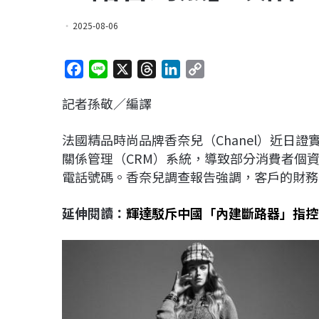
2025-08-06
F
L
X
T
L
C
a
i
h
i
o
記者孫敬／編譯
c
n
r
n
p
e
e
e
k
y
法國精品時尚品牌香奈兒（Chanel）近日證實，遭駭
b
a
e
L
關係管理（CRM）系統，導致部分消費者個
o
d
d
i
電話號碼。香奈兒調查報告強調，客戶的財務
o
s
I
n
k
n
k
延伸閱讀：
輝達駁斥中國「內建斷路器」指控