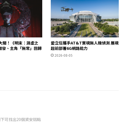
 萬大關！《明末：淵虛之
愛立信攜手AT&T實現無人機偵測 展現
開發、主角「無常」回歸
超前部署6G網路能力
2026-08-05