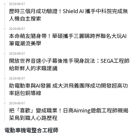
2026-08-07
歷時三個月成功驗證！Shield AI 攜手中科院完成無
人機自主搜索
2026-08-07
本命萌友隨身帶！華碩攜手三麗鷗跨界聯名大玩AI
筆電潮流美學
2026-08-07
開放世界音速小子幕後推手現身說法：SEGA工程師
給新鮮人的求職建議
2026-08-07
助電動車與AI發展 成大洪飛義團隊成功開發超高功
率鋁包銅導線
2026-08-07
把「喜歡」變成職業！日商Aiming遊戲工程師親揭
菜鳥到職人心路歷程
電動車機電整合工程師