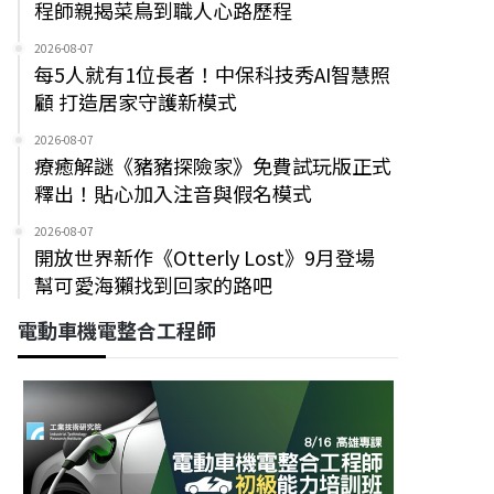
程師親揭菜鳥到職人心路歷程
2026-08-07
每5人就有1位長者！中保科技秀AI智慧照
顧 打造居家守護新模式
2026-08-07
療癒解謎《豬豬探險家》免費試玩版正式
釋出！貼心加入注音與假名模式
2026-08-07
開放世界新作《Otterly Lost》9月登場
幫可愛海獺找到回家的路吧
電動車機電整合工程師