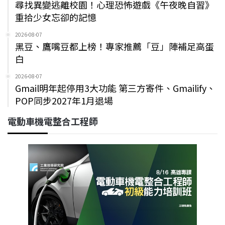
尋找異變逃離校園！心理恐怖遊戲《午夜晚自習》
重拾少女忘卻的記憶
2026-08-07
黑豆、鷹嘴豆都上榜！專家推薦「豆」陣補足高蛋
白
2026-08-07
Gmail明年起停用3大功能 第三方寄件、Gmailify、
POP同步2027年1月退場
電動車機電整合工程師