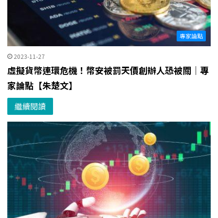
專家論點
2023-11-27
虛擬貨幣連環危機！幣安被罰天價創辦人恐被關｜專
家論點【朱楚文】
繼續閱讀