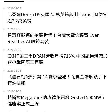
2026-08-06
比亞迪Denza D9英國7.5萬英鎊起 比Lexus LM便宜
逾2.2萬英鎊
2026-08-06
智慧穿戴邁向抬頭世代！台灣大電信獨賣 Even
Realities AI 眼鏡套裝
2026-08-06
CXMT第二季DRAM營收年增716% 中國記憶體廠加
速挑戰國際三巨頭
2026-08-06
《爐石戰記®》第 14 賽季登場！花費金幣解鎖手下
特殊技能
2026-08-06
特斯拉Megapack助攻德州電網 Ørsted 500MWh
儲能案正式上線