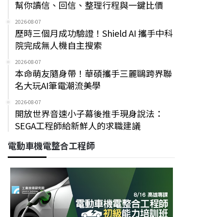
幫你讀信、回信、整理行程與一鍵比價
2026-08-07
歷時三個月成功驗證！Shield AI 攜手中科
院完成無人機自主搜索
2026-08-07
本命萌友隨身帶！華碩攜手三麗鷗跨界聯
名大玩AI筆電潮流美學
2026-08-07
開放世界音速小子幕後推手現身說法：
SEGA工程師給新鮮人的求職建議
電動車機電整合工程師