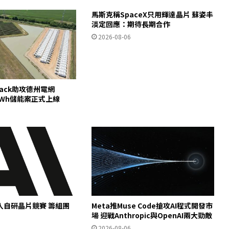
馬斯克稱SpaceX只用輝達晶片 蘇姿丰
淡定回應：期待長期合作
2026-08-06
pack助攻德州電網
00MWh儲能案正式上線
c加入自研晶片競賽 籌組團
Meta推Muse Code搶攻AI程式開發市
場 迎戰Anthropic與OpenAI兩大勁敵
2026-08-06