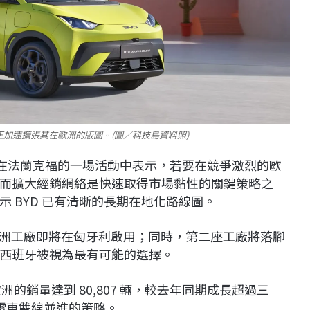
正加速擴張其在歐洲的版圖。(圖／科技島資料照)
在法蘭克福的一場活動中表示，若要在競爭激烈的歐
而擴大經銷網絡是快速取得市場黏性的關鍵策略之
示
BYD
已有清晰的長期在地化路線圖。
洲工廠即將在匈牙利啟用；同時，第二座工廠將落腳
西班牙被視為最有可能的選擇。
歐洲的銷量達到
80,807
輛，較去年同期成長超過三
電車雙線並進的策略。