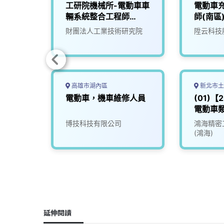
動車控
工研院機械所-電動車車
電動車充
師
輛系統整合工程師
師(南區
(D400)
究院
財團法人工業技術研究院
陞云科技
高雄市湖內區
新北市土
】專案
電動車，機車維修人員
(01)【
電動車類E
Vehicle
博技科技有限公司
鴻海精密
(鴻海)
延伸閱讀