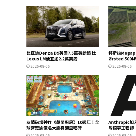
比亞迪Denza D9英國7.5萬英鎊起 比
特斯拉Mega
Lexus LM便宜逾2.2萬英鎊
Ørsted 5
2026-08-06
2026-08-06
友情破壞神作《胡鬧廚房》10週年！全
Anthropi
球齊聚逾億名大廚喜迎里程碑
隊招募工程師
2026-08-06
2026-08-06