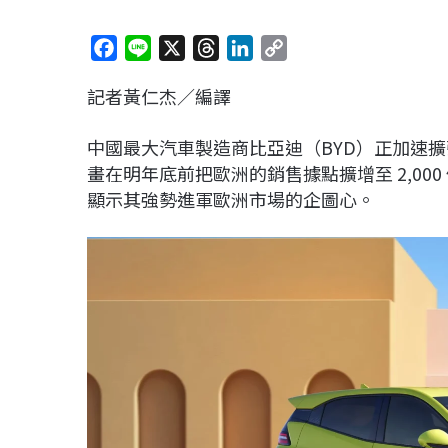
F
L
X
T
L
C
a
i
h
i
o
記者黃仁杰／編譯
c
n
r
n
p
e
e
e
k
y
中國最大汽車製造商比亞迪（
BYD
）正加速擴
b
a
e
L
畫在明年底前把歐洲的銷售據點擴增至
2,000
o
d
d
i
顯示其強勢進軍歐洲市場的企圖心。
o
s
I
n
k
n
k