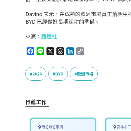
Davino
表示，在成熟的歐洲市場真正落地生
BYD
已經做好長期深耕的準備。
來源：
路透社
F
L
X
T
L
C
a
i
h
i
o
c
n
r
n
p
e
e
e
k
y
2026
BYD
歐洲市場
b
a
e
L
o
d
d
i
o
s
I
n
推薦工作
k
n
k
新竹縣竹東鎮
高雄市三