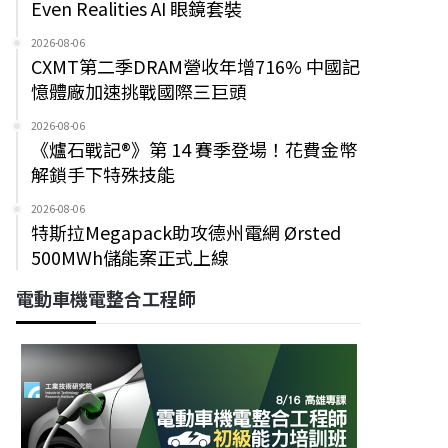
Even Realities AI 眼鏡套裝
2026-08-06
CXMT第二季DRAM營收年增716% 中國記
憶體廠加速挑戰國際三巨頭
2026-08-06
《爐石戰記®》第 14 賽季登場！花費金幣
解鎖手下特殊技能
2026-08-06
特斯拉Megapack助攻德州電網 Ørsted
500MWh儲能案正式上線
電動車機電整合工程師