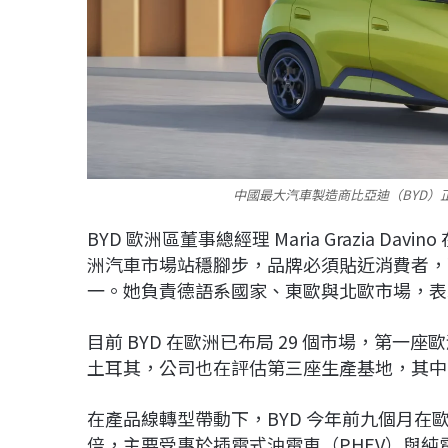
中國最大汽車製造商比亞迪（BYD）
BYD
歐洲區董事總經理
Maria Grazia Davino
洲汽車市場站穩腳步，品牌必須貼近消費者，
一。她負責德語系國家、東歐與北歐市場，表
目前
BYD
在歐洲已布局
29
個市場，第一座歐
土耳其，公司也在評估第三座生產基地，其中
在產品線轉型帶動下，
BYD
今年前九個月在
倍，主要受惠於插電式油電車（
PHEV
）與純