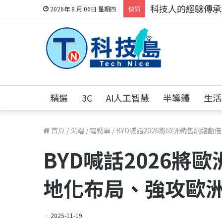
科技人的經驗傳承地
2026年 8 月 06日 星期四
快訊
精選
3C
AI人工智慧
半導體
生活
首頁
/
尖端
/
電動車
/
BYD喊話2026將歐洲銷售網絡翻
BYD喊話2026將
地化布局、強攻歐
2025-11-19