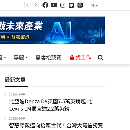
登入
園
專題
黑客松競賽
找工作
最新文章
2026-08-06
比亞迪Denza D9英國7.5萬英鎊起 比
Lexus LM便宜逾2.2萬英鎊
2026-08-06
智慧穿戴邁向抬頭世代！台灣大電信獨賣