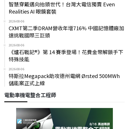
智慧穿戴邁向抬頭世代！台灣大電信獨賣 Even
Realities AI 眼鏡套裝
2026-08-06
CXMT第二季DRAM營收年增716% 中國記憶體廠加
速挑戰國際三巨頭
2026-08-06
《爐石戰記®》第 14 賽季登場！花費金幣解鎖手下
特殊技能
2026-08-06
特斯拉Megapack助攻德州電網 Ørsted 500MWh
儲能案正式上線
電動車機電整合工程師