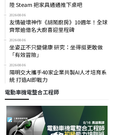
陸 Steam 把家具通通推下桌吧
2026-08-06
友情破壞神作《胡鬧廚房》10週年！全球
齊聚逾億名大廚喜迎里程碑
2026-08-06
坐姿正不只變健康 研究：坐得挺更敢做
「有效冒險」
2026-08-06
陽明交大攜手40家企業共製AI人才培育系
統 打造AI即戰力
電動車機電整合工程師