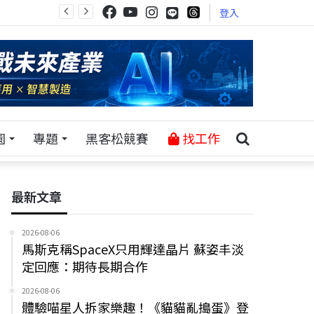
登入
園
專題
黑客松競賽
找工作
最新文章
2026-08-06
馬斯克稱SpaceX只用輝達晶片 蘇姿丰淡
定回應：期待長期合作
2026-08-06
體驗喵星人拆家樂趣！《貓貓亂搗蛋》登