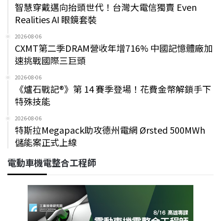
智慧穿戴邁向抬頭世代！台灣大電信獨賣 Even
Realities AI 眼鏡套裝
2026-08-06
CXMT第二季DRAM營收年增716% 中國記憶體廠加
速挑戰國際三巨頭
2026-08-06
《爐石戰記®》第 14 賽季登場！花費金幣解鎖手下
特殊技能
2026-08-06
特斯拉Megapack助攻德州電網 Ørsted 500MWh
儲能案正式上線
電動車機電整合工程師