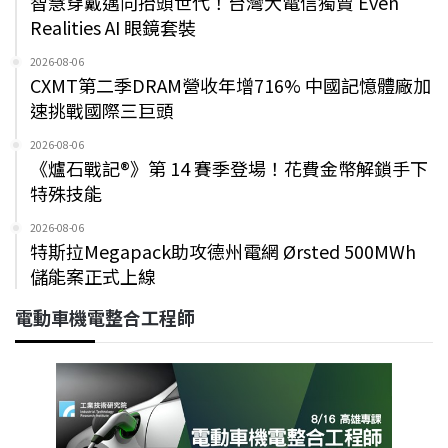
智慧穿戴邁向抬頭世代！台灣大電信獨賣 Even
Realities AI 眼鏡套裝
2026-08-06
CXMT第二季DRAM營收年增716% 中國記憶體廠加
速挑戰國際三巨頭
2026-08-06
《爐石戰記®》第 14 賽季登場！花費金幣解鎖手下
特殊技能
2026-08-06
特斯拉Megapack助攻德州電網 Ørsted 500MWh
儲能案正式上線
電動車機電整合工程師