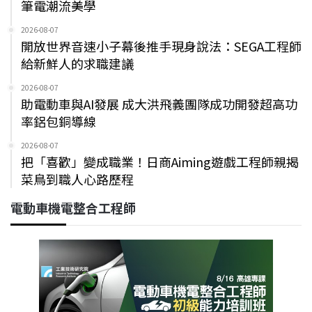
筆電潮流美學
2026-08-07
開放世界音速小子幕後推手現身說法：SEGA工程師
給新鮮人的求職建議
2026-08-07
助電動車與AI發展 成大洪飛義團隊成功開發超高功
率鋁包銅導線
2026-08-07
把「喜歡」變成職業！日商Aiming遊戲工程師親揭
菜鳥到職人心路歷程
電動車機電整合工程師