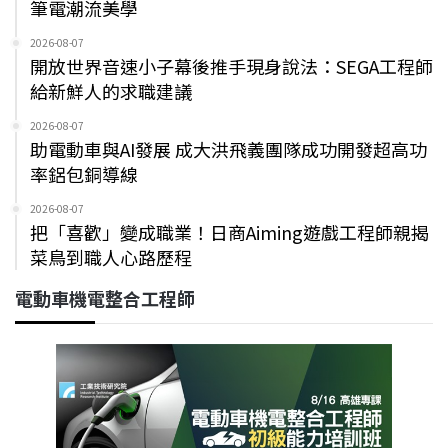
筆電潮流美學
2026-08-07
開放世界音速小子幕後推手現身說法：SEGA工程師
給新鮮人的求職建議
2026-08-07
助電動車與AI發展 成大洪飛義團隊成功開發超高功
率鋁包銅導線
2026-08-07
把「喜歡」變成職業！日商Aiming遊戲工程師親揭
菜鳥到職人心路歷程
電動車機電整合工程師