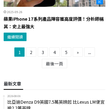
3C
2025-09-26
蘋果iPhone 17系列產品陣容獲高度評價！分析師稱
其：史上最強大
繼續閱讀
1
2
3
4
5
»
...
最後一頁
最新文章
2026-08-06
比亞迪Denza D9英國7.5萬英鎊起 比Lexus LM便宜
逾2.2萬英鎊