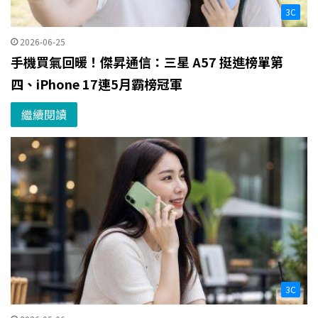
3C
2026-06-25
手機買氣回暖！傑昇通信：三星 A57 挺進榜單第
四、iPhone 17連5月霸榜冠軍
繼續閱讀
3C