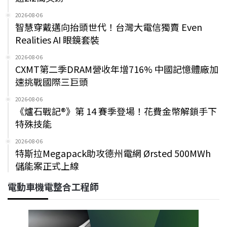
2026-08-06
智慧穿戴邁向抬頭世代！台灣大電信獨賣 Even
Realities AI 眼鏡套裝
2026-08-06
CXMT第二季DRAM營收年增716% 中國記憶體廠加
速挑戰國際三巨頭
2026-08-06
《爐石戰記®》第 14 賽季登場！花費金幣解鎖手下
特殊技能
2026-08-06
特斯拉Megapack助攻德州電網 Ørsted 500MWh
儲能案正式上線
電動車機電整合工程師