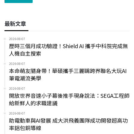
最新文章
2026-08-07
歷時三個月成功驗證！Shield AI 攜手中科院完成無
人機自主搜索
2026-08-07
本命萌友隨身帶！華碩攜手三麗鷗跨界聯名大玩AI
筆電潮流美學
2026-08-07
開放世界音速小子幕後推手現身說法：SEGA工程師
給新鮮人的求職建議
2026-08-07
助電動車與AI發展 成大洪飛義團隊成功開發超高功
率鋁包銅導線