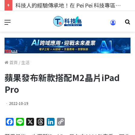
科技人的經驗傳承地！在 Pei Pei 科技專區，與學弟妹交流最硬核的技術
首頁
/
生活
蘋果發布新款搭配M2晶片iPad
Pro
2022-10-19
F
L
X
T
L
C
a
i
h
i
o