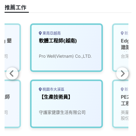
o
s
I
n
推薦工作
k
n
k
東南亞越南
新北市
ing 墾
軟體工程師(越南)
Edge
建築，
_技師
公司
Pro Well(Vietnam) Co.,LTD.
台灣寶
(相關
入培訓
桃園市大溪區
新北市
工程師
【生產技術員】
PE26
工程師（
Pro/E
公司
守護家健康生活有限公司
英屬維
股份有