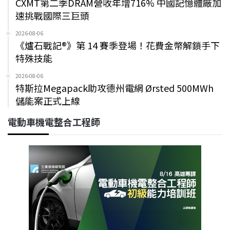
CXMT第二季DRAM營收年增716% 中國記憶體廠加
速挑戰國際三巨頭
2026-08-06
《爐石戰記®》第 14 賽季登場！花費金幣解鎖手下
特殊技能
2026-08-06
特斯拉Megapack助攻德州電網 Ørsted 500MWh
儲能案正式上線
電動車機電整合工程師