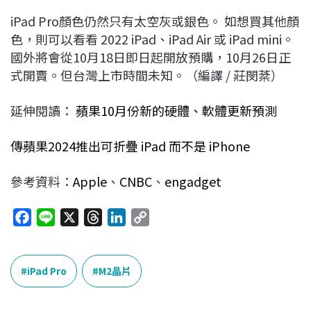
iPad Pro顏色仍然只有太空灰或銀色。 如想買其他顏
色，則可以看看 2022 iPad、iPad Air 或 iPad mini。
國外將會從10月18日即日起開放預購，10月26日正
式開賣。但台灣上市時間未知。（編譯 / 莊閔棻）
延伸閱讀：
蘋果10月份新的硬體、軟體更新預測
傳蘋果2024推出可折疊 iPad 而不是 iPhone
參考資料：
Apple
、
CNBC
、
engadget
F
L
X
T
L
C
a
i
h
i
o
c
n
r
n
p
e
e
e
k
y
iPad Pro
M2晶片
b
a
e
L
o
d
d
i