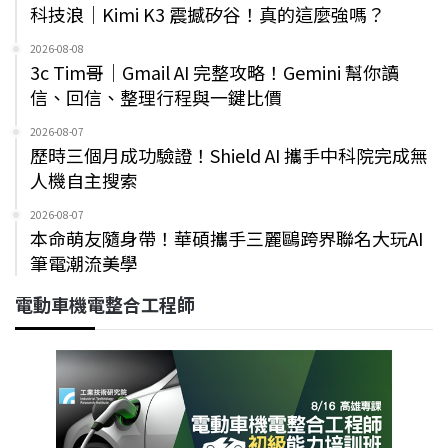
科技浪｜Kimi K3 震撼矽谷！真的這麼強嗎？
2026-08-08
3c Tim哥｜Gmail AI 完整攻略！Gemini 幫你讀
信、回信、整理行程與一鍵比價
2026-08-07
歷時三個月成功驗證！Shield AI 攜手中科院完成無
人機自主搜索
2026-08-07
本命萌友隨身帶！華碩攜手三麗鷗跨界聯名大玩AI
筆電潮流美學
電動車機電整合工程師