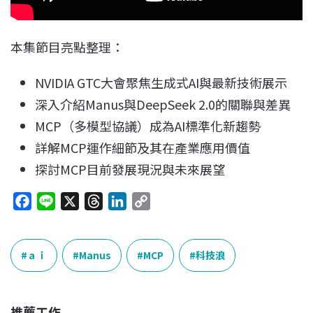
本集節目亮點整理：
NVIDIA GTC大會聚焦生成式AI與最新技術展示
深入介紹Manus與DeepSeek 2.0的關聯與差異
MCP（多模型協議）成為AI標準化新趨勢
詳解MCP運作細節及其在產業應用價值
探討MCP目前發展現況與未來展望
F
L
X
T
L
C
a
i
h
i
o
c
n
r
n
p
e
e
e
k
y
ａｉ
Manus
MCP
科技浪
b
a
e
L
o
d
d
i
o
s
I
n
推薦工作