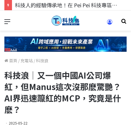
科技人找工作，就到TECH+ 科技專區!
首頁
/
充電站
/
科技浪
科技浪｜又一個中國AI公司爆
紅，但Manus這次沒那麽驚艷？
AI界迅速躥紅的MCP，究竟是什
麽？
2025-05-22