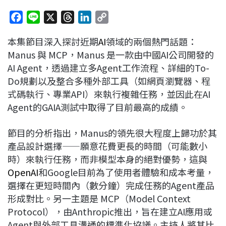
F
L
X
T
L
C
a
i
h
i
o
本集節目深入探討近期
AI
領域的兩個熱門話題：
c
n
r
n
p
Manus
與
MCP，Manus
是一款由中國AI公司開發的
e
e
e
k
y
AI Agent，透過建立多Agent工作流程、詳細的To-
b
a
e
L
Do規劃以及整合多種外部工具（如網頁瀏覽器、程
o
d
d
i
式碼執行、專業API）來執行複雜任務，並因此在AI
o
s
I
n
Agent的GAIA測試中取得了目前最高的成績。
k
n
k
節目的分析指出，Manus的領先很大程度上歸功於其
產品設計選擇——願意花費更長的時間（可能數小
時）來執行任務，而非模型本身的絕對優勢，這與
OpenAI
和Google目前為了使用者體驗和成本考量，
選擇在更短時間內（數分鐘）完成任務的Agent產品
形成對比
。另一主題是
MCP
（Model Context
Protocol），由Anthropic推出，旨在建立AI應用或
Agent與外部工具溝通的標準化協議
。主持人將其比