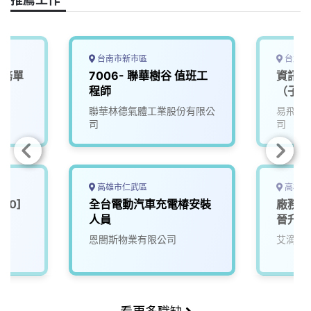
k
n
k
台南市新市區
台北市
服務單
7006- 聯華樹谷 值班工
資訊部-
程師
（子公
司
聯華林德氣體工業股份有限公
易飛網
司
司
高雄市仁武區
高雄市
50]
全台電動汽車充電椿安裝
廠務工
人員
晉升明
恩閤斯物業有限公司
艾滴科
看更多職缺