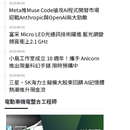
2026-08-06
Meta推Muse Code搶攻AI程式開發市場
迎戰Anthropic與OpenAI兩大勁敵
2026-08-06
富采 Micro LED光通訊技術躍進 藍光調變
頻寬衝上2.1 GHz
2026-08-06
小島工作室成立 10 週年！攜手 Anicorn
推出限量科幻手錶 限時預購中
2026-08-06
三星、SK海力士擬擴大股東回饋 AI記憶體
熱潮推升現金流
電動車機電整合工程師