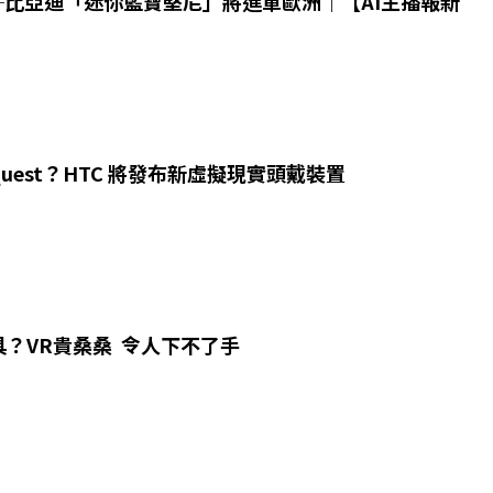
26─比亞迪「迷你藍寶堅尼」將進軍歐洲｜【AI主播報新
 Quest？HTC 將發布新虛擬現實頭戴裝置
？VR貴桑桑 令人下不了手