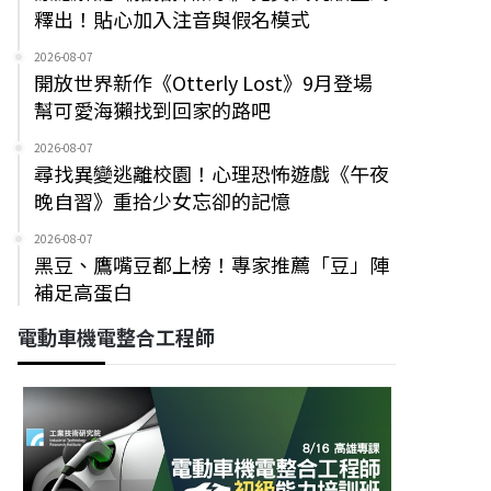
釋出！貼心加入注音與假名模式
2026-08-07
開放世界新作《Otterly Lost》9月登場
幫可愛海獺找到回家的路吧
2026-08-07
尋找異變逃離校園！心理恐怖遊戲《午夜
晚自習》重拾少女忘卻的記憶
2026-08-07
黑豆、鷹嘴豆都上榜！專家推薦「豆」陣
補足高蛋白
電動車機電整合工程師