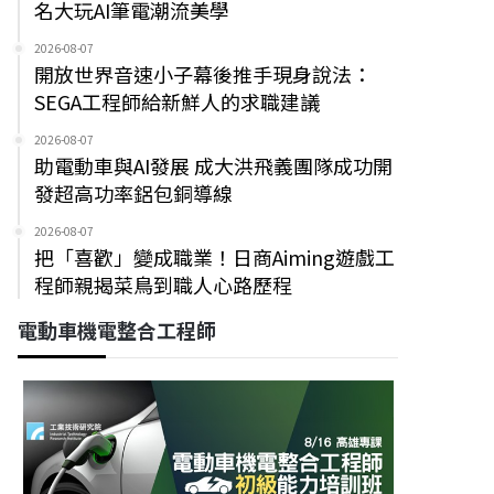
名大玩AI筆電潮流美學
2026-08-07
開放世界音速小子幕後推手現身說法：
SEGA工程師給新鮮人的求職建議
2026-08-07
助電動車與AI發展 成大洪飛義團隊成功開
發超高功率鋁包銅導線
2026-08-07
把「喜歡」變成職業！日商Aiming遊戲工
程師親揭菜鳥到職人心路歷程
電動車機電整合工程師