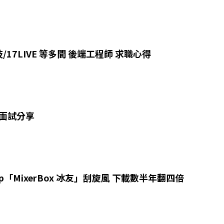
科技/17LIVE 等多間 後端工程師 求職心得
關 面試分享
p「MixerBox 冰友」刮旋風 下載數半年翻四倍