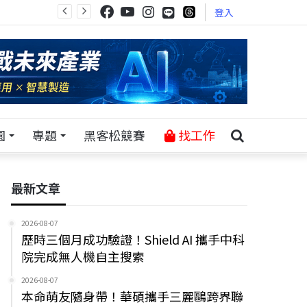
登入
園
專題
黑客松競賽
找工作
最新文章
2026-08-07
歷時三個月成功驗證！Shield AI 攜手中科
院完成無人機自主搜索
2026-08-07
本命萌友隨身帶！華碩攜手三麗鷗跨界聯