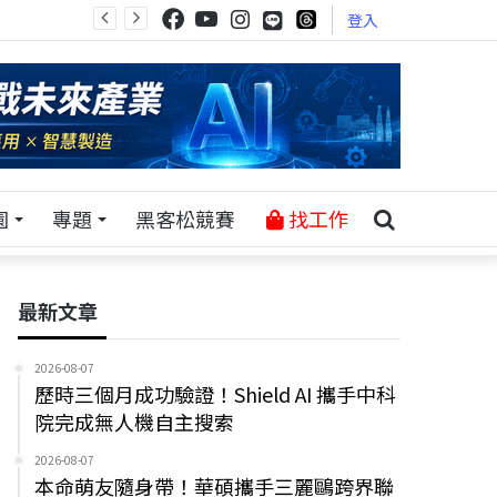
登入
園
專題
黑客松競賽
找工作
最新文章
2026-08-07
歷時三個月成功驗證！Shield AI 攜手中科
院完成無人機自主搜索
2026-08-07
本命萌友隨身帶！華碩攜手三麗鷗跨界聯