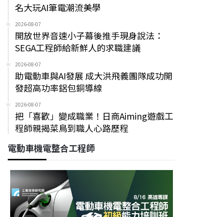
名大玩AI筆電潮流美學
2026-08-07
開放世界音速小子幕後推手現身說法：
SEGA工程師給新鮮人的求職建議
2026-08-07
助電動車與AI發展 成大洪飛義團隊成功開
發超高功率鋁包銅導線
2026-08-07
把「喜歡」變成職業！日商Aiming遊戲工
程師親揭菜鳥到職人心路歷程
電動車機電整合工程師