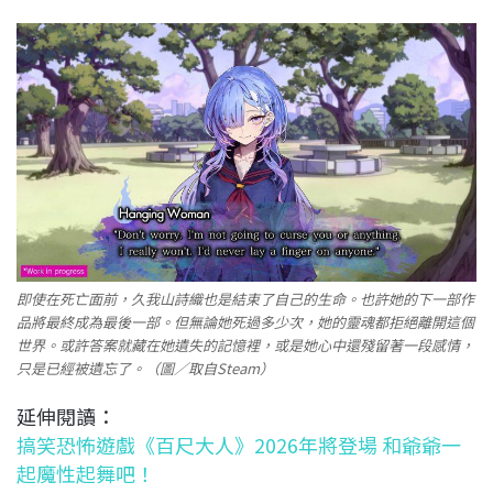
即使在死亡面前，久我山詩織也是結束了自己的生命。也許她的下一部作
品將最終成為最後一部。但無論她死過多少次，她的靈魂都拒絕離開這個
世界。或許答案就藏在她遺失的記憶裡，或是她心中還殘留著一段感情，
只是已經被遺忘了。（圖／取自Steam）
延伸閱讀：
搞笑恐怖遊戲《百尺大人》2026年將登場 和爺爺一
起魔性起舞吧！