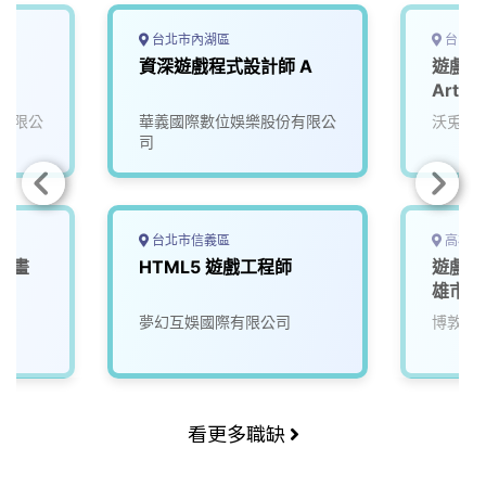
台北市內湖區
台中市
資深遊戲程式設計師 A
遊戲技術
Artsit
有限公
華義國際數位娛樂股份有限公
沃兎奈
司
台北市信義區
高雄市
戲動畫
HTML5 遊戲工程師
遊戲軟
雄市)
司
夢幻互娛國際有限公司
博敦電
看更多職缺