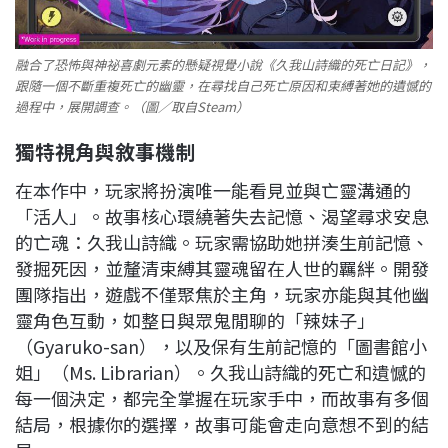
融合了恐怖與神祕喜劇元素的懸疑視覺小說《久我山詩織的死亡日記》，
跟隨一個不斷重複死亡的幽靈，在尋找自己死亡原因和束縛著她的遺憾的
過程中，展開調查。（圖／取自Steam）
獨特視角與敘事機制
在本作中，玩家將扮演唯一能看見並與亡靈溝通的
「活人」。故事核心環繞著失去記憶、渴望尋求安息
的亡魂：久我山詩織。玩家需協助她拼湊生前記憶、
發掘死因，並釐清束縛其靈魂留在人世的羈絆。開發
團隊指出，遊戲不僅聚焦於主角，玩家亦能與其他幽
靈角色互動，如整日與眾鬼閒聊的「辣妹子」
（Gyaruko-san），以及保有生前記憶的「圖書館小
姐」（Ms. Librarian）。久我山詩織的死亡和遺憾的
每一個決定，都完全掌握在玩家手中，而故事有多個
結局，根據你的選擇，故事可能會走向意想不到的結