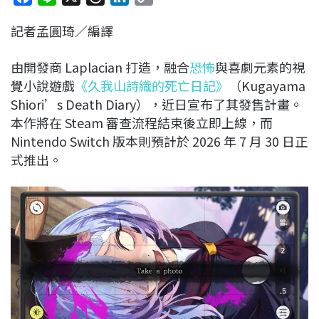
a
i
h
i
o
記者孟圓琦／編譯
c
n
r
n
p
e
e
e
k
y
由開發商 Laplacian 打造，融合
恐怖
與喜劇元素的視
b
a
e
L
覺小說遊戲
《久我山詩織的死亡日記》
（Kugayama
o
d
d
i
Shiori’s Death Diary），近日宣布了其發售計畫。
o
s
I
n
本作將在 Steam 審查流程結束後立即上線，而
k
n
k
Nintendo Switch 版本則預計於 2026 年 7 月 30 日正
式推出。