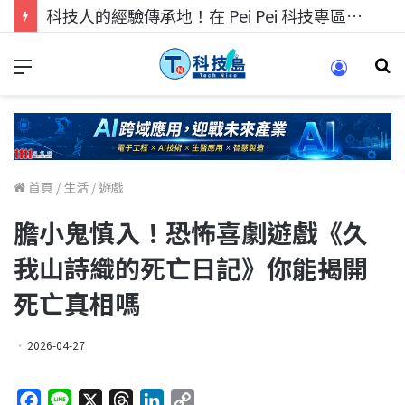
科技人找工作，就到TECH+ 科技專區!
首頁
/
生活
/
遊戲
膽小鬼慎入！恐怖喜劇遊戲《久
我山詩織的死亡日記》你能揭開
死亡真相嗎
2026-04-27
F
L
X
T
L
C