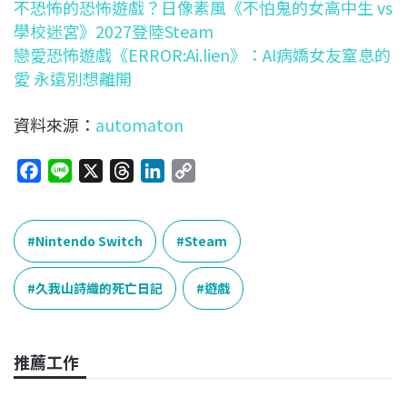
不恐怖的恐怖遊戲？日像素風《不怕鬼的女高中生 vs
學校迷宮》2027登陸Steam
戀愛恐怖遊戲《ERROR:Ai.lien》：AI病嬌女友窒息的
愛 永遠別想離開
資料來源：
automaton
F
L
X
T
L
C
a
i
h
i
o
c
n
r
n
p
e
e
e
k
y
Nintendo Switch
Steam
b
a
e
L
o
d
d
i
久我山詩織的死亡日記
遊戲
o
s
I
n
k
n
k
推薦工作