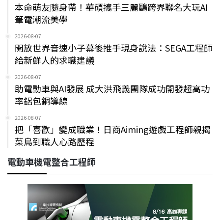
本命萌友隨身帶！華碩攜手三麗鷗跨界聯名大玩AI
筆電潮流美學
2026-08-07
開放世界音速小子幕後推手現身說法：SEGA工程師
給新鮮人的求職建議
2026-08-07
助電動車與AI發展 成大洪飛義團隊成功開發超高功
率鋁包銅導線
2026-08-07
把「喜歡」變成職業！日商Aiming遊戲工程師親揭
菜鳥到職人心路歷程
電動車機電整合工程師