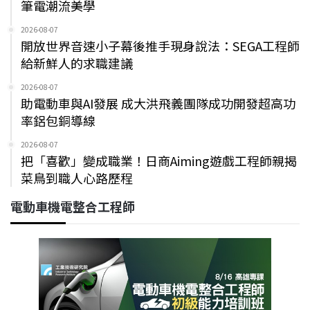
筆電潮流美學
2026-08-07
開放世界音速小子幕後推手現身說法：SEGA工程師
給新鮮人的求職建議
2026-08-07
助電動車與AI發展 成大洪飛義團隊成功開發超高功
率鋁包銅導線
2026-08-07
把「喜歡」變成職業！日商Aiming遊戲工程師親揭
菜鳥到職人心路歷程
電動車機電整合工程師