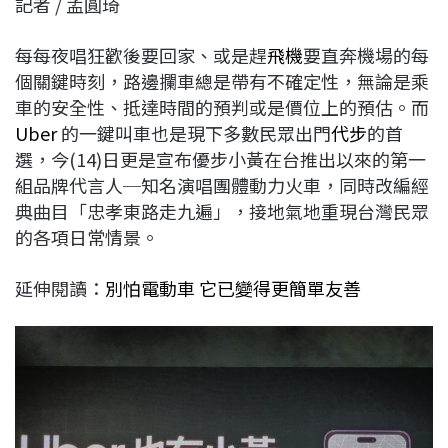
記者 / 孟圓琦
c
n
r
n
p
e
e
e
k
y
每每夜唱狂歡後要回家、或是趕
飛機
要直奔機場的每
b
a
e
L
個關鍵時刻，路邊攔車總是帶有不確定性，無論是乘
o
d
d
i
車的安全性、抵達時間的預判或是價位上的預估。而
o
s
I
n
Uber
的一鍵叫車也是現下多數民眾出門
代步
的首
k
n
k
選，今(14)日更是宣布優步小黃在台推出以來的第一
組品牌代言人─知名演唱團體動力火車，同時改編經
典曲目「忠孝東路走九遍」，接地氣地重現台灣民眾
的各項日常情景。
延伸閱讀：
別怕電動車 它已變得更簡單友善