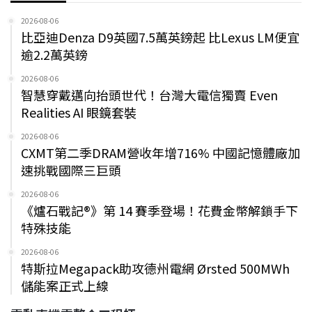
2026-08-06
比亞迪Denza D9英國7.5萬英鎊起 比Lexus LM便宜
逾2.2萬英鎊
2026-08-06
智慧穿戴邁向抬頭世代！台灣大電信獨賣 Even
Realities AI 眼鏡套裝
2026-08-06
CXMT第二季DRAM營收年增716% 中國記憶體廠加
速挑戰國際三巨頭
2026-08-06
《爐石戰記®》第 14 賽季登場！花費金幣解鎖手下
特殊技能
2026-08-06
特斯拉Megapack助攻德州電網 Ørsted 500MWh
儲能案正式上線