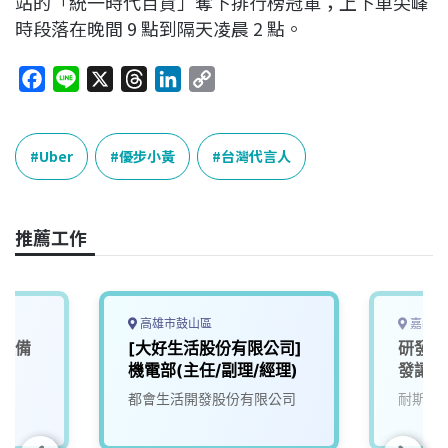
站的「統一時代百貨」奪下排行榜冠軍；上下車尖峰
時段落在晚間 9 點到隔天凌晨 2 點。
F
L
X
T
L
C
a
i
h
i
o
c
n
r
n
p
e
e
e
k
y
Uber
優步小黃
台灣代言人
b
a
e
L
o
d
d
i
o
s
I
n
推薦工作
k
n
k
高雄市鼓山區
嘉義縣
營設備
[大好生活股份有限公司]
研發人
機電部(主任/副理/經理)
發讓生
來)1
都會生活開發股份有限公司
耐斯企