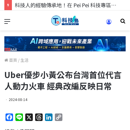
科技人的經驗傳承地！在 Pei Pei 科技專區，與學弟妹交流最硬核的技術
首頁
/
生活
Uber優步小黃公布台灣首位代言
人動力火車 經典改編反映日常
2024-08-14
F
L
X
T
L
C
a
i
h
i
o