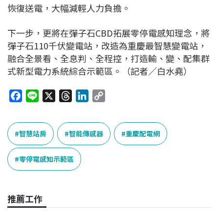
恢復送電，大幅減輕人力負擔。
下一步，更將在彈子石CBD拓展零停電感知理念，將
彈子石110千伏變電站，改造為重慶最智慧變電站，
融合全景看、全息判、全程控，打造輸、變、配集群
式新型電力系統綜合示範區。（記者／白水堯）
F
L
X
T
L
C
a
i
h
i
o
c
n
r
n
p
e
e
e
k
y
智慧站房
智能傳感器
重慶配電網
b
a
e
L
o
d
d
i
零停電感知示範區
o
s
I
n
k
n
k
推薦工作