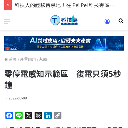
科技人的經驗傳承地！在 Pei Pei 科技專區，與學弟妹交流最硬核的技術
首頁
/
產業應用
/
永續
零停電感知示範區 復電只須5秒
鐘
2022-08-08
F
L
X
T
L
C
a
i
h
i
o