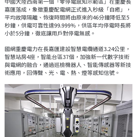
中國大陸西南第一個「零停電感知示範區」在重慶長
c
n
r
n
p
嘉匯落成，象徵重慶配電網正式進入秒級「自癒」，
e
e
e
k
y
平均故障隔離、恢復時間將由原來的46分鐘降低至5
b
a
e
L
秒鐘，供電可靠性達99.999%，供區年均停電時長將
o
d
d
i
小於5分鐘，徹底讓用戶對停電無感。
o
s
I
n
k
n
k
國網重慶電力在長嘉匯建設智慧電纜通道3.24公里，
智慧站房4座，智能台區37個，加強新一代數字技術
與電網的融合，通過巡檢機器人、智能傳感器等新技
術應用，回傳聲、光、電、熱、煙等感知信號。