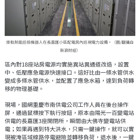
掛軌制能巡檢機器人在長嘉匯小區配電房內巡視電力設備。（圖/翻攝自
新浪財經）
區內對18座站房電源均實施異站異通道改造，設置
中、低壓應急電源快速接口。這好比由一條水管供水
變成多條水管供水，並配置了應急水箱，達到負荷轉
移的物理基礎。
現場，國網重慶市南供電公司工作人員在後台操作
屏，通過鼠標按下執行按鈕，原本由陽光一百變電站
供電的長嘉匯3座開閉所，瞬間由大佛寺變電站供
電；如果再遇到特大洪水，只需一鍵操作，就可以實
現被淹區域線路停電避險並轉移負荷，退水後，一鍵