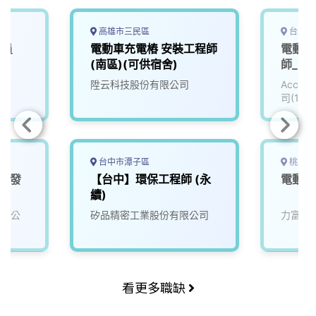
高雄市三民區
台北市
人員
電動車充電樁 安裝工程師
電動車
(南區)(可供宿舍)
師_電子
陞云科技股份有限公司
Accu
司(111
台中市潭子區
桃園市
體研發
【台中】環保工程師 (永
電動車
續)
有限公
矽品精密工業股份有限公司
力富得
看更多職缺