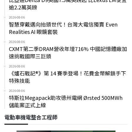
逾2.2萬英鎊
2026-08-06
智慧穿戴邁向抬頭世代！台灣大電信獨賣 Even
Realities AI 眼鏡套裝
2026-08-06
CXMT第二季DRAM營收年增716% 中國記憶體廠加
速挑戰國際三巨頭
2026-08-06
《爐石戰記®》第 14 賽季登場！花費金幣解鎖手下
特殊技能
2026-08-06
特斯拉Megapack助攻德州電網 Ørsted 500MWh
儲能案正式上線
電動車機電整合工程師