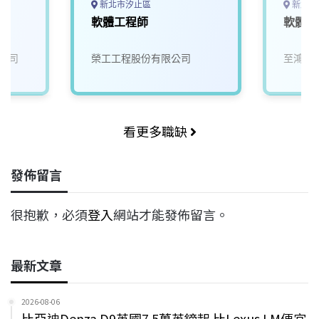
新北市汐止區
新北市
軟體工程師
軟體工
公司
榮工工程股份有限公司
至鴻科
看更多職缺
發佈留言
很抱歉，必須
登入
網站才能發佈留言。
最新文章
2026-08-06
比亞迪Denza D9英國7.5萬英鎊起 比Lexus LM便宜