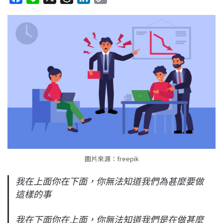
a
i
h
i
o
c
n
r
n
p
e
e
e
k
y
b
a
e
L
o
d
d
i
o
s
I
n
k
n
k
圖片來源：freepik
我在上面你在下面，你無法知道我們為甚麼要做
這樣的事
我在下面你在上面，你無法知道我們是在做甚麼