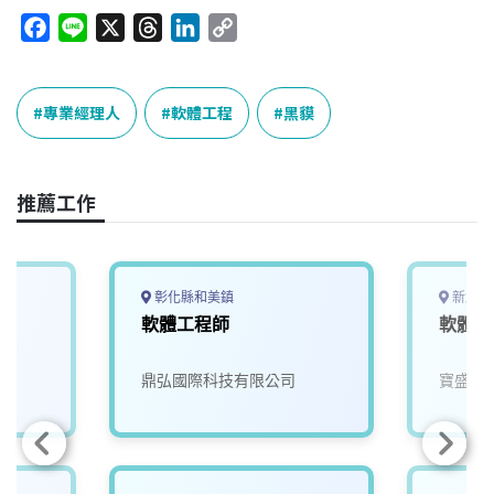
F
L
X
T
L
C
a
i
h
i
o
c
n
r
n
p
e
e
e
k
y
專業經理人
軟體工程
黑貘
b
a
e
L
o
d
d
i
o
s
I
n
推薦工作
k
n
k
彰化縣和美鎮
新北市
軟體工程師
軟體工
鼎弘國際科技有限公司
寶盛國