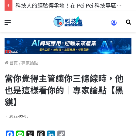
科技人找工作，就到TECH+ 科技專區!
首頁
/
專家論點
當你覺得主管讓你三條線時，他
也是這樣看你的｜專家論點【黑
貘】
2022-09-05
F
L
X
T
L
C