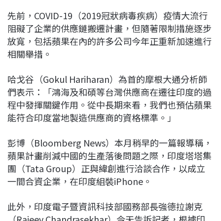
先前，COVID-19（2019冠狀病毒疾病）疫情大流行
阻礙了企業的供應鏈搬遷計畫，但隨著限制措施逐步
放寬，包括蘋果在內的許多公司今年正重新加速進行
相關舉措。
哈戈谷（Gokul Hariharan）為首的摩根大通分析師
們表示：「鴻海及和碩等台灣供應商在遷往印度的過
程中發揮關鍵作用。從中長期來看，我們也預估蘋果
能符合印度當地製造供應商的資格標準。」
彭博（Bloomberg News）本月稍早的一篇報導稱，
蘋果計畫削減中國的生產落後問題之際，印度塔塔集
團（Tata Group）正與緯創進行洽談合作，以成立
一間合資企業，在印度組裝iPhone。
此外，印度電子暨資訊科技部國務部長強德拉謝克
（Rajeev Chandrasekhar）今天告訴記者，根據印