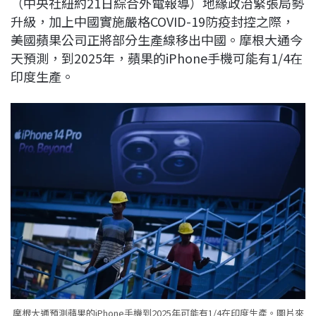
（中央社紐約21日綜合外電報導）地緣政治緊張局勢
c
n
r
n
p
升級，加上中國實施嚴格COVID-19防疫封控之際，
e
e
e
k
y
美國蘋果公司正將部分生產線移出中國。摩根大通今
b
a
e
L
天預測，到2025年，蘋果的iPhone手機可能有1/4在
o
d
d
i
印度生產。
o
s
I
n
k
n
k
摩根大通預測蘋果的iPhone手機到2025年可能有1/4在印度生產。圖片來