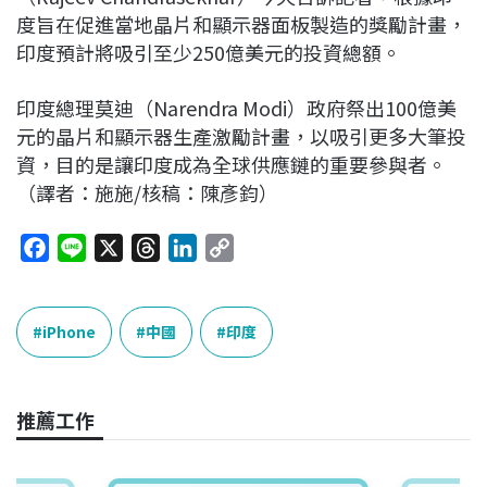
度旨在促進當地晶片和顯示器面板製造的獎勵計畫，
印度預計將吸引至少250億美元的投資總額。
印度總理莫迪（Narendra Modi）政府祭出100億美
元的晶片和顯示器生產激勵計畫，以吸引更多大筆投
資，目的是讓印度成為全球供應鏈的重要參與者。
（譯者：施施/核稿：陳彥鈞）
F
L
X
T
L
C
a
i
h
i
o
c
n
r
n
p
e
e
e
k
y
iPhone
中國
印度
b
a
e
L
o
d
d
i
o
s
I
n
推薦工作
k
n
k