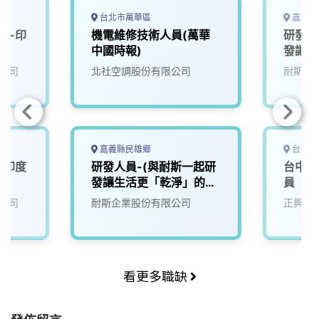
台北市萬華區
嘉義縣
師-印
機電維修技術人員(萬華
研發人
中國時報)
發讓生
來)1
公司
北社空調股份有限公司
耐斯企
嘉義縣民雄鄉
台南市
-印度
研發人員-(與耐斯一起研
台中國
發讓生活更「乾淨」的未
員
來)2
公司
耐斯企業股份有限公司
正興機
看更多職缺
發佈留言