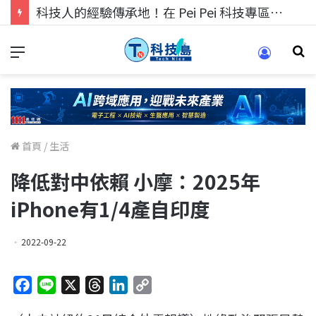
科技人的經驗傳承地！在 Pei Pei 科技專區，與學弟妹交流最硬核的技術
首頁
/
生活
降低對中依賴 小摩：2025年
iPhone有1/4產自印度
2022-09-22
F
L
X
T
L
C
a
i
h
i
o