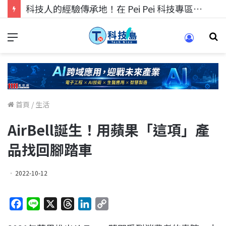
科技人的經驗傳承地！在 Pei Pei 科技專區，與學弟妹交流最硬核的技術
首頁
/
生活
AirBell誕生！用蘋果「這項」產
品找回腳踏車
2022-10-12
F
L
X
T
L
C
a
i
h
i
o