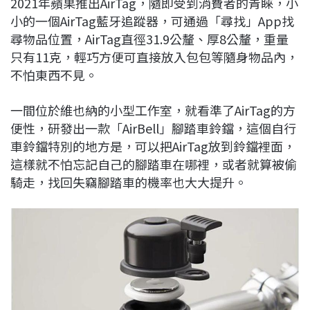
2021年蘋果推出AirTag，隨即受到消費者的青睞，小
c
n
r
n
p
小的一個AirTag藍牙追蹤器，可通過「尋找」App找
e
e
e
k
y
尋物品位置，AirTag直徑31.9公釐、厚8公釐，重量
b
a
e
L
只有11克，輕巧方便可直接放入包包等隨身物品內，
o
d
d
i
不怕東西不見。
o
s
I
n
k
n
k
一間位於維也納的小型工作室，就看準了AirTag的方
便性，研發出一款「AirBell」腳踏車鈴鐺，這個自行
車鈴鐺特別的地方是，可以把AirTag放到鈴鐺裡面，
這樣就不怕忘記自己的腳踏車在哪裡，或者就算被偷
騎走，找回失竊腳踏車的機率也大大提升。