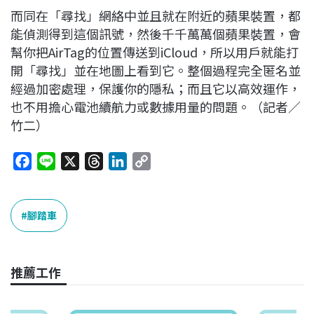
而同在「尋找」網絡中並且就在附近的蘋果裝置，都
能偵測得到這個訊號，然後千千萬萬個蘋果裝置，會
幫你把AirTag的位置傳送到iCloud，所以用戶就能打
開「尋找」並在地圖上看到它。整個過程完全匿名並
經過加密處理，保護你的隱私；而且它以高效運作，
也不用擔心電池續航力或數據用量的問題。（記者／
竹二）
F
L
X
T
L
C
a
i
h
i
o
c
n
r
n
p
e
e
e
k
y
腳踏車
b
a
e
L
o
d
d
i
o
s
I
n
推薦工作
k
n
k