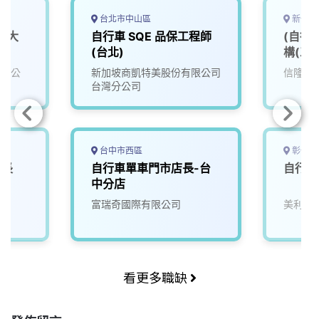
台北市中山區
新竹縣
件大
自行車 SQE 品保工程師
(自行
(台北)
構(工
有限公
新加坡商凱特美股份有限公司
信隆車
台灣分公司
台中市西區
彰化縣
店長
自行車單車門市店長-台
自行車
中分店
富瑞奇國際有限公司
美利達
看更多職缺