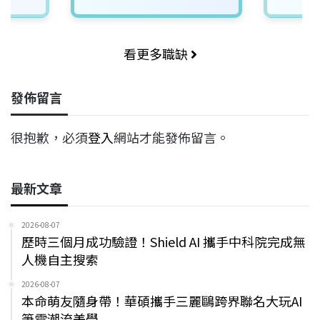
看更多職缺
發佈留言
很抱歉，必須
登入
網站才能發佈留言。
最新文章
2026-08-07
歷時三個月成功驗證！Shield AI 攜手中科院完成無
人機自主搜索
2026-08-07
本命萌友隨身帶！華碩攜手三麗鷗跨界聯名大玩AI
筆電潮流美學