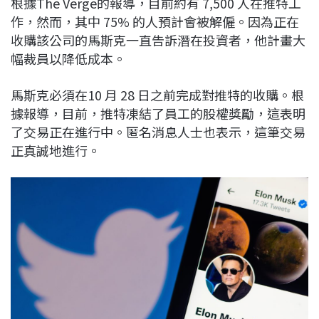
根據The Verge的報導，目前約有 7,500 人在推特工
c
n
r
n
p
作，然而，其中 75% 的人預計會被解僱。因為正在
e
e
e
k
y
收購該公司的馬斯克一直告訴潛在投資者，他計畫大
b
a
e
L
幅裁員以降低成本。
o
d
d
i
o
s
I
n
馬斯克必須在10 月 28 日之前完成對推特的收購。根
k
n
k
據報導，目前，推特凍結了員工的股權獎勵，這表明
了交易正在進行中。匿名消息人士也表示，這筆交易
正真誠地進行。