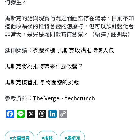
何發生。
馬斯克的話與現實情況之間經常存在鴻溝，目前不知
道他收購後的推特會變的怎麼樣，但可以預計變化會
非常大，是好是壞則還有待觀察。（編譯 / 莊閔棻）
延伸閱讀：
歹戲拖棚 馬斯克收購推特懶人包
馬斯克將為推特帶來什麼改變？
馬斯克接管推特 將面臨的挑戰
參考資料：
The Verge
、
techcrunch
F
L
X
T
L
C
a
i
h
i
o
c
n
r
n
p
e
e
e
k
y
大幅裁員
推特
馬斯克