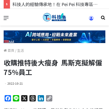
科技人找工作，就到TECH+ 科技專區!
首頁
/
生活
收購推特後大瘦身 馬斯克擬解僱
75%員工
2022-10-21
F
L
X
T
L
C
a
i
h
i
o