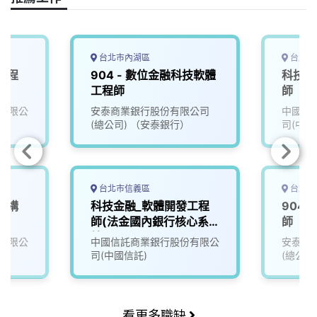
k
n
k
台北市內湖區
台北市
工程
904 - 數位金融科技軟體
科技金
工程師
師
有限公
安泰商業銀行股份有限公司
中國信
(總公司) （安泰銀行）
司(中國
台北市信義區
台北市
架構
科技金融_軟體開發工程
904
師(法金國內銀行核心系
師
統)
有限公
中國信託商業銀行股份有限公
安泰商
司(中國信託)
(總公司
看更多職缺