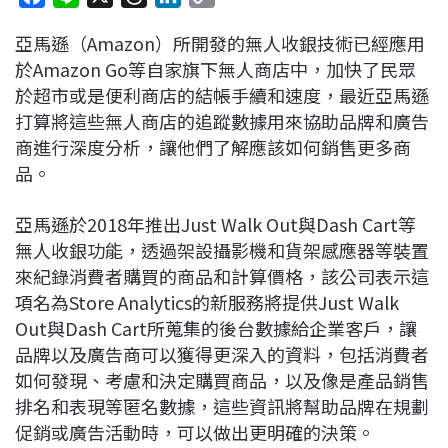
a
i
h
i
o
亞馬遜（Amazon）所開發的無人收銀技術已經應用
c
n
r
n
p
於Amazon Go等自家旗下無人商店中，加快了民眾
e
e
e
k
y
於超市或是便利商店的結帳手續和速度，最近亞馬遜
b
a
e
L
打算將這些無人商店的追蹤數據用來協助品牌和廣告
o
d
d
i
商進行深度分析，讓他們了解應該如何銷售更多商
o
s
I
n
品。
k
n
k
亞馬遜於2018年推出Just Walk Out與Dash Cart等
無人收銀功能，透過架設攝影機和貨架感應器等裝置
來紀錄消費者購買的商品和計算價格，該公司表示這
項名為Store Analytics的新服務將提供Just Walk
Out與Dash Cart所蒐集的後台數據給企業客戶，讓
品牌以及廣告商可以獲得更深入的資料，包括消費者
如何發現、考慮和決定購買商品，以及像是產品銷售
排名和表現等匿名數據，這些資訊將幫助品牌在規劃
促銷或廣告活動時，可以做出更明確的決策。