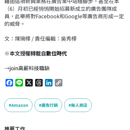
藉由這項新興業務在廣告業中站穩腳步，甚至在本
（6）月初已經悄悄開始招募新成立的廣告團隊成
員，此舉將對Facebook和Google等廣告商形成一定
的威脅。
文：陳琬樺 / 責任編輯：吳秀樺
※本文授權轉載自
數位時代
→
join高薪科技職缺
F
L
X
T
L
C
a
i
h
i
o
c
n
r
n
p
e
e
e
k
y
Amazon
廣告行銷
無人商店
b
a
e
L
o
d
d
i
o
s
I
n
推薦工作