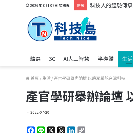
科技人的經驗傳承地
2026年 8 月 07日 星期五
快訊
精選
3C
AI人工智慧
半導體
生活
首頁
/
生活
/
產官學研舉辦論壇 以廉潔掌舵台灣科技
產官學研舉辦論壇 
2022-07-20
F
L
X
T
L
C