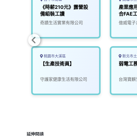
斯一起
《時薪210元》露營設
產業應
乾淨」
備組裝工讀
合FAE
司
奇蹟生活實業有限公司
億威電子
桃園市大溪區
新北市土
師(資
【生產技術員】
弱電工
限公司
守護家健康生活有限公司
台灣寶麒
延伸閱讀