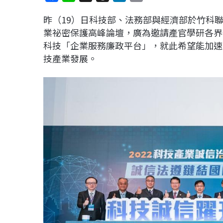
a
i
h
i
o
昨（19）日科技部、法務部與經濟部於竹科聯
c
n
r
n
p
業祕密保護高峰論壇，廣為邀請產官學研各界
e
e
e
k
y
科技「企業服務廉政平台」，就此希望能加速
b
a
e
L
技產業發展。
o
d
d
i
o
s
I
n
k
n
k