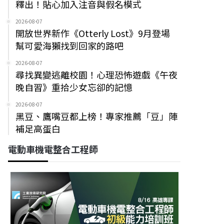
釋出！貼心加入注音與假名模式
2026-08-07
開放世界新作《Otterly Lost》9月登場
幫可愛海獺找到回家的路吧
2026-08-07
尋找異變逃離校園！心理恐怖遊戲《午夜
晚自習》重拾少女忘卻的記憶
2026-08-07
黑豆、鷹嘴豆都上榜！專家推薦「豆」陣
補足高蛋白
電動車機電整合工程師