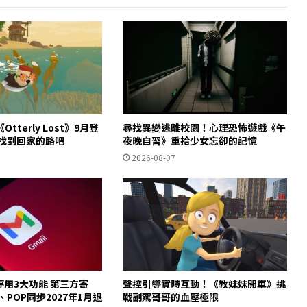
tterly Lost》9月登
尋找異變逃離校園！心理恐怖遊戲《午
獺找到回家的路吧
夜晚自習》重拾少女忘卻的記憶
2026-08-07
起停用3大功能 第三方寄
聲控引導實時互動！《教妹妹開車》挑
y、POP同步2027年1月退
戰副駕哥哥的血壓極限