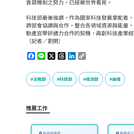
貪腐機制之努力，已經被世界看見。
科技部最後強調，作為國家科技發展掌舵者，
跨部會協調與合作，整合各領域資源與能量，
動產官學研通力合作的契機，再創科技產業經
（記者／劉閔）
F
L
X
T
L
C
a
i
h
i
o
c
n
r
n
p
e
e
e
k
y
法務部
科技部
經濟部
論壇
b
a
e
L
o
d
d
i
o
s
I
n
推薦工作
k
n
k
台中市南區
高雄市三