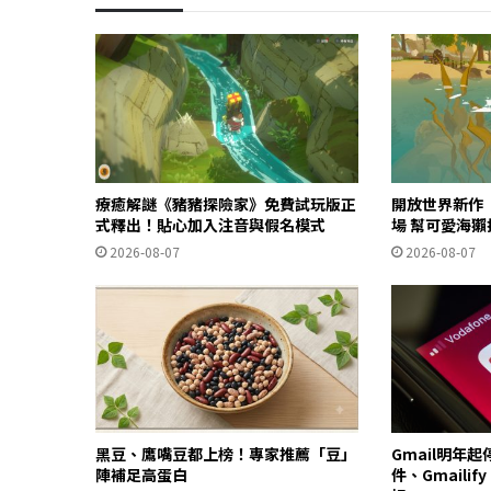
療癒解謎《豬豬探險家》免費試玩版正
開放世界新作《O
式釋出！貼心加入注音與假名模式
場 幫可愛海
2026-08-07
2026-08-07
黑豆、鷹嘴豆都上榜！專家推薦「豆」
Gmail明年
陣補足高蛋白
件、Gmailif