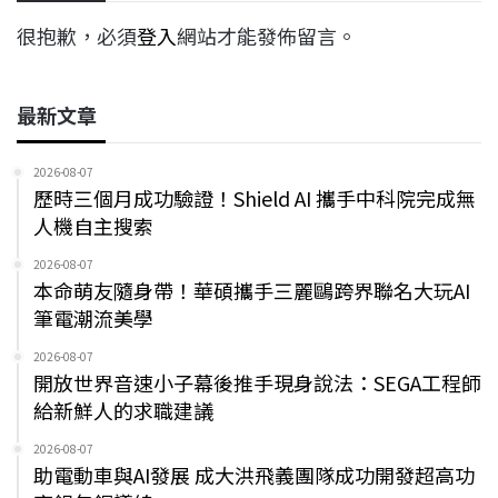
很抱歉，必須
登入
網站才能發佈留言。
最新文章
2026-08-07
歷時三個月成功驗證！Shield AI 攜手中科院完成無
人機自主搜索
2026-08-07
本命萌友隨身帶！華碩攜手三麗鷗跨界聯名大玩AI
筆電潮流美學
2026-08-07
開放世界音速小子幕後推手現身說法：SEGA工程師
給新鮮人的求職建議
2026-08-07
助電動車與AI發展 成大洪飛義團隊成功開發超高功