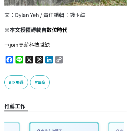
文：Dylan Yeh / 責任編輯：錢玉紘
※本文授權轉載自
數位時代
→
join高薪科技職缺
F
L
X
T
L
C
a
i
h
i
o
c
n
r
n
p
e
e
e
k
y
亞馬遜
電商
b
a
e
L
o
d
d
i
o
s
I
n
推薦工作
k
n
k