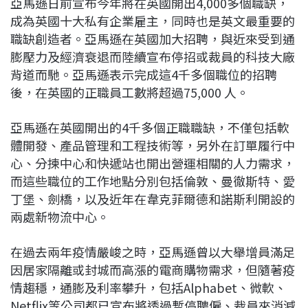
亞馬遜日前宣布今年將在英國開出4,000多個職缺，
c
n
r
n
p
成為英國十大私有企業雇主，同時也是英文最重要的
e
e
e
k
y
職缺創造者。亞馬遜在英國加大招聘，與近來受到通
b
a
e
L
膨壓力及經濟衰退而陸續宣布停招或裁員的科技大廠
o
d
d
i
背道而馳。亞馬遜表示完成這4千多個職位的招聘
o
s
I
n
後，在英國的正職員工數將超過75,000 人。
k
n
k
亞馬遜在英國開出的4千多個正職職缺，不僅包括軟
體開發、產品管理和工程技術等，另外在訂單履行中
心、分揀中心和快遞站也開出營運相關的人力需求，
而這些職位的工作地點分別包括倫敦、曼徹斯特、愛
丁堡、劍橋，以及近年在韋克菲爾德和諾斯利開設的
兩處新物流中心。
在過去兩年疫情嚴峻之時，亞馬遜曾以大舉增員滿足
因居家隔離或封城而高漲的電商購物需求，但隨著疫
情趨穩，通膨及利率攀升，包括Alphabet、微軟、
Netflix等公司都已宣布將透過暫停聘僱、裁員來消減