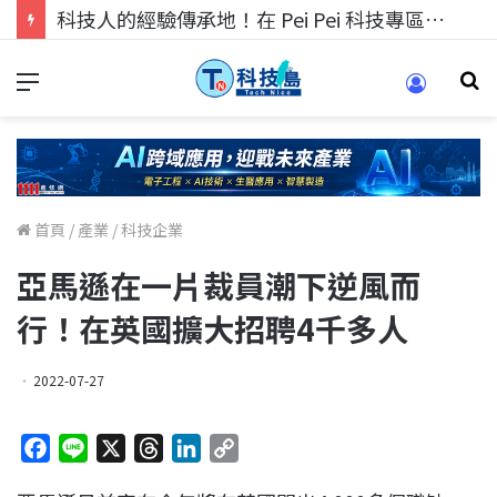
科技人找工作，就到TECH+ 科技專區!
首頁
/
產業
/
科技企業
亞馬遜在一片裁員潮下逆風而
行！在英國擴大招聘4千多人
2022-07-27
F
L
X
T
L
C
a
i
h
i
o