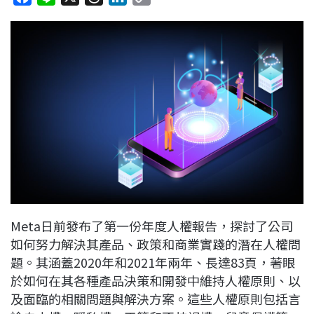
a
i
h
i
o
c
n
r
n
p
e
e
e
k
y
b
a
e
L
o
d
d
i
o
s
I
n
k
n
k
Meta日前發布了第一份年度人權報告，探討了公司
如何努力解決其產品、政策和商業實踐的潛在人權問
題。其涵蓋2020年和2021年兩年、長達83頁，著眼
於如何在其各種產品決策和開發中維持人權原則、以
及面臨的相關問題與解決方案。這些人權原則包括言