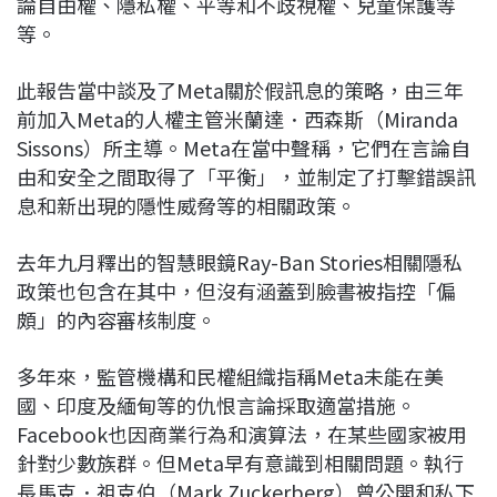
論自由權、隱私權、平等和不歧視權、兒童保護等
等。
此報告當中談及了Meta關於假訊息的策略，由三年
前加入Meta的人權主管米蘭達．西森斯（Miranda
Sissons）所主導。Meta在當中聲稱，它們在言論自
由和安全之間取得了「平衡」，並制定了打擊錯誤訊
息和新出現的隱性威脅等的相關政策。
去年九月釋出的智慧眼鏡Ray-Ban Stories相關隱私
政策也包含在其中，但沒有涵蓋到臉書被指控「偏
頗」的內容審核制度。
多年來，監管機構和民權組織指稱Meta未能在美
國、印度及緬甸等的仇恨言論採取適當措施。
Facebook也因商業行為和演算法，在某些國家被用
針對少數族群。但Meta早有意識到相關問題。執行
長馬克．祖克伯（Mark Zuckerberg）曾公開和私下