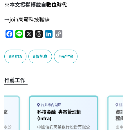
※本文授權轉載自
數位時代
→
join高薪科技職缺
F
L
X
T
L
C
a
i
h
i
o
c
n
r
n
p
e
e
e
k
y
META
假訊息
元宇宙
b
a
e
L
o
d
d
i
o
s
I
n
推薦工作
k
n
k
台北市內湖區
桃園市
學家
科技金融_專案管理師
資訊安
(Infra)
程師)
有限公
中國信託商業銀行股份有限公
國軍桃