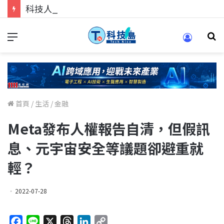
科技人找工作，就到TECH+ 科技專區!
首頁
/
生活
/
金融
Meta發布人權報告自清，但假訊
息、元宇宙安全等議題卻避重就
輕？
2022-07-28
F
L
X
T
L
C