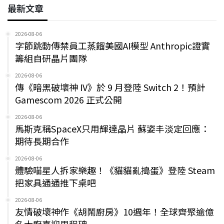
最新文章
2026-08-06
字節跳動傳禁員工蒸餾美國AI模型 Anthropic證實
籌組自研晶片團隊
2026-08-06
傳《暗黑破壞神 IV》於 9 月登陸 Switch 2！預計
Gamescom 2026 正式公開
2026-08-06
馬斯克稱SpaceX只用輝達晶片 蘇姿丰淡定回應：
期待長期合作
2026-08-06
體驗喵星人拆家樂趣！《貓貓亂搗蛋》登陸 Steam
把家具通通推下桌吧
2026-08-06
友情破壞神作《胡鬧廚房》10週年！全球齊聚逾億