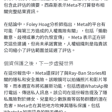
包含此評估的摘要，西森斯表示Meta不打算發布相
關完整結果資訊。
在結論中，Foley Hoag分析師指出，Meta的平台有
可能「與第三方造成的人權風險有關」，包括「煽動
敵意、歧視或暴力的仇恨宣傳」。Meta 表示正在研
究這些建議，但尚未承諾實施，人權組織則是指責該
公司縮小了評估範圍並延遲了評估。
個資保護之後，下一步虛擬世界
在這份報告中，Meta還探討了與Ray-Ban Stories相
關的隱私和安全風險。該眼鏡可以拍攝照片和影片等
等，而本週宣布將拓展新功能，包括透過WhatsAp撥
打電話、傳送私人訊息。該公司在這份報告提及了隱
私風險對於婦女、兒童和少數族裔等弱勢群體的潛在
危害。Meta也在其他地方吹捧其隱私保護，包括
WhatsAp加密訊息的聊天備份。