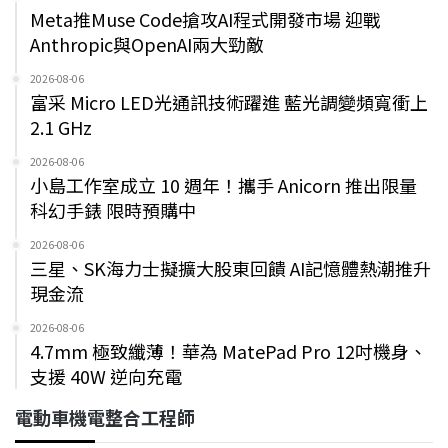
Meta推Muse Code搶攻AI程式開發市場 迎戰
Anthropic與OpenAI兩大勁敵
2026-08-06
富采 Micro LED光通訊技術躍進 藍光調變頻寬衝上
2.1 GHz
2026-08-06
小島工作室成立 10 週年！攜手 Anicorn 推出限量
科幻手錶 限時預購中
2026-08-06
三星、SK海力士擬擴大股東回饋 AI記憶體熱潮推升
現金流
2026-08-06
4.7mm 極致纖薄！華為 MatePad Pro 12吋機身、
支援 40W 逆向充電
電動車機電整合工程師