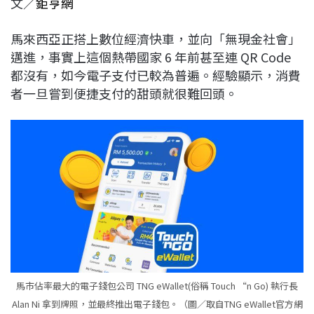
文／
鉅亨網
c
n
r
n
p
e
e
e
k
y
馬來西亞正搭上數位經濟快車，並向「無現金社會」
b
a
e
L
邁進，事實上這個熱帶國家 6 年前甚至連 QR Code
o
d
d
i
都沒有，如今電子支付已較為普遍。經驗顯示，消費
o
s
I
n
者一旦嘗到便捷支付的甜頭就很難回頭。
k
n
k
馬市佔率最大的電子錢包公司 TNG eWallet(俗稱 Touch “n Go) 執行長
Alan Ni 拿到牌照，並最終推出電子錢包。（圖／取自TNG eWallet官方網