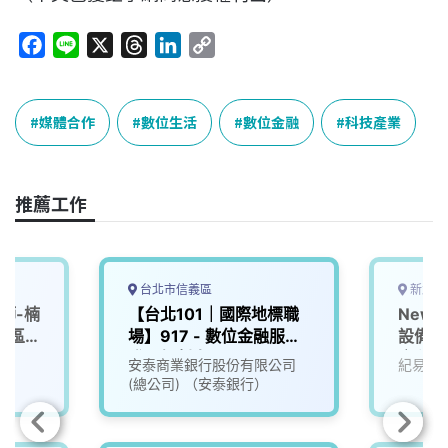
F
L
X
T
L
C
a
i
h
i
o
c
n
r
n
p
e
e
e
k
y
媒體合作
數位生活
數位金融
科技產業
b
a
e
L
o
d
d
i
o
s
I
n
推薦工作
k
n
k
台北市信義區
新北市
師-楠
【台北101｜國際地標職
New
園區)
場】917 - 數位金融服務
設備｜
neer
發展規劃人員
｜科技
安泰商業銀行股份有限公司
紀易科
(總公司) （安泰銀行）