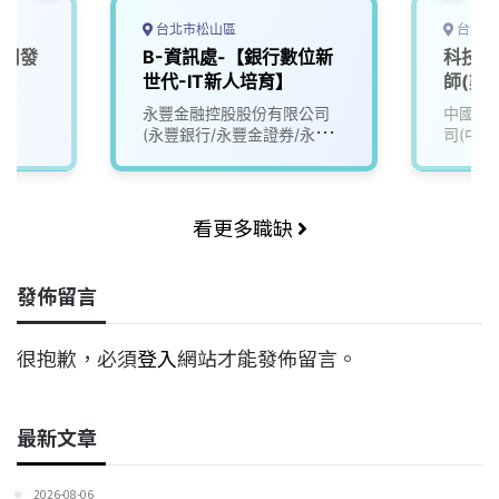
台北市松山區
台北市
應用發
B-資訊處-【銀行數位新
科技金
世代-IT新人培育】
師(數
SD)
永豐金融控股股份有限公司
中國信
(永豐銀行/永豐金證券/永豐
司(中國
金租賃)
看更多職缺
發佈留言
很抱歉，必須
登入
網站才能發佈留言。
最新文章
2026-08-06