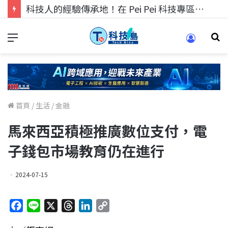
科技人的經驗傳承地！在 Pei Pei 科技專區，與學弟妹交流最硬核的技術
首頁
/
生活
/
金融
馬來西亞積極推廣數位支付，電
子錢包市場教育仍在進行
2024-07-15
F
L
X
T
L
C
a
i
h
i
o