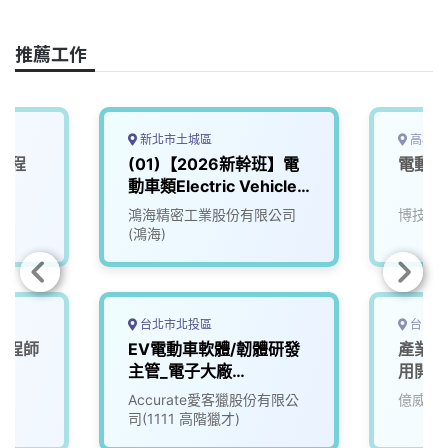
o
d
d
i
o
s
I
n
推薦工作
k
n
k
新北市土城區
高雄市
工程
(01)【2026新幹班】電
電動車
動車類Electric Vehicle
(EV)
院
鴻海精密工業股份有限公司
博技科
(鴻海)
台北市北投區
台中市
工程師
EV電動車軟體/韌體研發
產業應
主管_電子大廠
用開發
(3010018)
Accurate愛客獵股份有限公
億威電
司(1111 高階獵才)