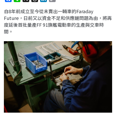
a
i
h
i
o
自8年前成立至今從未賣出一輛車的Faraday
c
n
r
n
p
Future，日前又以資金不足和供應鏈問題為由，將再
e
e
e
k
y
度延後首批量產FF 91旗艦電動車的生產與交車時
b
a
e
L
間。
o
d
d
i
o
s
I
n
k
n
k