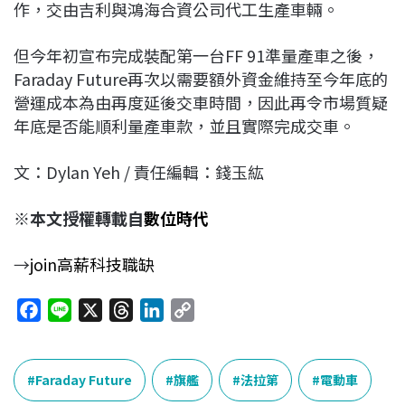
作，交由吉利與鴻海合資公司代工生產車輛。
但今年初宣布完成裝配第一台FF 91準量產車之後，
Faraday Future再次以需要額外資金維持至今年底的
營運成本為由再度延後交車時間，因此再令市場質疑
年底是否能順利量產車款，並且實際完成交車。
文：Dylan Yeh / 責任編輯：錢玉紘
※本文授權轉載自
數位時代
→
join高薪科技職缺
F
L
X
T
L
C
a
i
h
i
o
c
n
r
n
p
e
e
e
k
y
Faraday Future
旗艦
法拉第
電動車
b
a
e
L