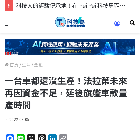
科技人的經驗傳承地！在 Pei Pei 科技專區，與學弟妹交流最硬核的技術
首頁
/
生活
/
金融
一台車都還沒生產！法拉第未來
再因資金不足，延後旗艦車款量
產時間
2022-08-05
F
L
X
T
L
C