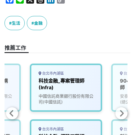
a
i
h
i
o
c
n
r
n
p
e
e
e
k
y
生活
金融
b
a
e
L
o
d
d
i
o
s
I
n
推薦工作
k
n
k
台北市內湖區
台北市
架構
科技金融_專案管理師
904
(Infra)
師
有限公
中國信託商業銀行股份有限公
安泰商
司(中國信託)
(總公司
台北市內湖區
台北市