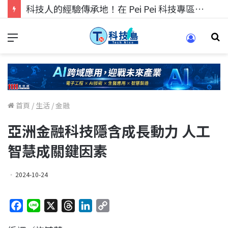
科技人的經驗傳承地！在 Pei Pei 科技專區，與學弟妹交流最硬核的技術
首頁
/
生活
/
金融
亞洲金融科技隱含成長動力 人工
智慧成關鍵因素
2024-10-24
F
L
X
T
L
C
a
i
h
i
o