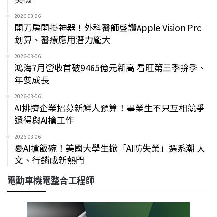
2026-08-06
開刀房開掛神器！外科醫師盛讚Apple Vision Pro
划算、醫療應用潛力龐大
2026-08-06
鴻海7月營收首破9465億元新高 看旺第三季拚季、
年雙成長
2026-08-06
AI排擠企業招募新鮮人預算！畢業生不只互相競爭
還得與AI搶工作
2026-08-06
憂AI搶飯碗！美國大學生掀「AI防失業」選系潮 人
文、行銷成新熱門
電動車機電整合工程師