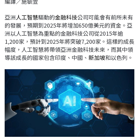
編譯／施毓萱
c
n
r
n
p
e
e
e
k
y
亞洲
人工智慧
驅動的
金融科技
公司可能會有前所未有
b
a
e
L
的發展，預期到2025年將增加650億美元的資金。亞
o
d
d
i
洲以人工智慧為重點的金融科技公司從2015年逾
o
s
I
n
1,200家，預計到2025年將突破7,200家。這樣的成長
k
n
k
幅度，人工智慧將帶領亞洲金融科技未來，而其中領
導該成長的國家包含印度、中國、
新加坡
和以色列。