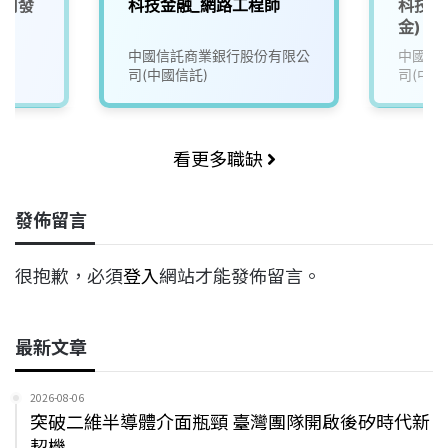
應用發
科技金融_網路工程師
科技金
金)
中國信託商業銀行股份有限公
中國信
司(中國信託)
司(中國
看更多職缺
發佈留言
很抱歉，必須
登入
網站才能發佈留言。
最新文章
2026-08-06
突破二維半導體介面瓶頸 臺灣團隊開啟後矽時代新
契機