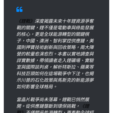
c
n
r
n
p
e
e
e
k
y
b
a
e
L
o
《鋰戰》
深度揭露未來十年鋰資源爭奪
d
d
i
o
戰的關鍵，鋰不僅是電動車與綠能發展
s
I
n
k
的核心，更是全球能源轉型的關鍵棋
n
k
子，中國、澳洲、智利掌控供應鏈，美
國則押寶技術創新與回收策略，兩大陣
營的較量愈演愈烈。本書以實地調查與
詳實數據，帶領讀者走入鋰礦場、實驗
室與國際談判桌，解析特斯拉、蘋果等
科技巨頭如何在這場戰爭中下注，也揭
示川普的石化政策與馬斯克的新能源夢
如何影響全球格局。
當晶片戰爭尚未落幕，鋰戰已悄然展
開。從供應鏈壟斷到環保挑戰，
《鋰
戰》
不僅關乎能源轉型，更牽動全球經