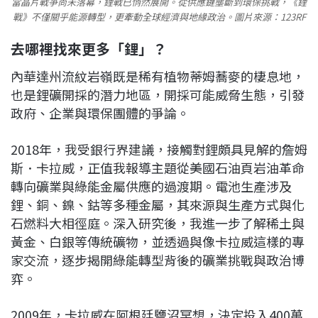
當晶片戰爭尚未落幕，鋰戰已悄然展開。從供應鏈壟斷到環保挑戰，《鋰
戰》不僅關乎能源轉型，更牽動全球經濟與地緣政治。圖片來源：123RF
去哪裡找來更多「鋰」？
內華達州流紋岩嶺既是稀有植物蒂姆蕎麥的棲息地，
也是鋰礦開採的潛力地區，開採可能威脅生態，引發
政府、企業與環保團體的爭論。
2018年，我受銀行界建議，接觸對鋰頗具見解的詹姆
斯．卡拉威，正值我報導主題從美國石油頁岩油革命
轉向礦業與綠能金屬供應的過渡期。電池生產涉及
鋰、銅、鎳、鈷等多種金屬，其來源與生產方式與化
石燃料大相徑庭。深入研究後，我進一步了解稀土與
黃金、白銀等傳統礦物，並透過與像卡拉威這樣的專
家交流，逐步揭開綠能轉型背後的礦業挑戰與政治博
弈。
2009年，卡拉威在阿根廷鹽沼冥想，決定投入400萬