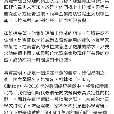
實是一種含有鋰的黏土狀混合物，那些黏土有多少具
體鋰含量也未可知。於是，他們找上卡拉威。但鋰主
要從鹵水或硬岩提取，尚無企業成功從黏土大規模生
產。卡拉威對此計劃存疑，因而拒絕參與。
羅維很失望，他雖能理解卡拉威的想法，但還是忍不
住問，是否能找卡拉威過去曾經雇用的那位地質學家
來幫忙。在商言商的卡拉威答應了羅維的請求，只要
求他給個小惠：如果那位地質學家發現任何有趣的東
西，必須在第一時間通知卡拉威。
事實證明，那是一個決定命運的要求。幾個星期之
後，民主黨提名人希拉蕊．柯林頓（Hillary
Clinton）在2016 年的美國總統選戰中，將氣候變遷
稱為「我們這個時代最緊急的威脅與最具決定性的挑
戰」。而就在這場選戰一片喧騰之際，卡拉威的地質
學家打來了。流紋岩嶺一案不但不只是個科學實驗，
地底下更是蘊藏約1 億4,600 萬噸的鋰和硼，是美國