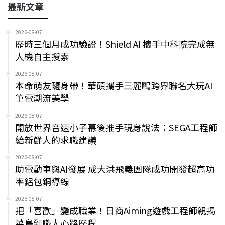
最新文章
2026-08-07
歷時三個月成功驗證！Shield AI 攜手中科院完成無
人機自主搜索
2026-08-07
本命萌友隨身帶！華碩攜手三麗鷗跨界聯名大玩AI
筆電潮流美學
2026-08-07
開放世界音速小子幕後推手現身說法：SEGA工程師
給新鮮人的求職建議
2026-08-07
助電動車與AI發展 成大洪飛義團隊成功開發超高功
率鋁包銅導線
2026-08-07
把「喜歡」變成職業！日商Aiming遊戲工程師親揭
菜鳥到職人心路歷程