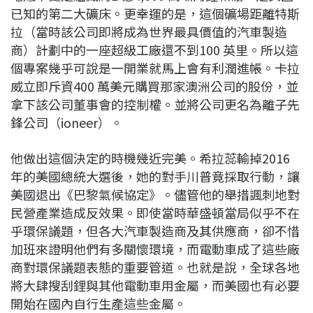
已知的第二大礦床。
更幸運的是，這個礦場距離特斯
拉（當時該公司即將成為世界最具價值的汽車製造
商）計劃中的一座超級工廠還不到100 英里。所以這
個專案幾乎可說是一開業就馬上會有利潤進帳。卡拉
威立即斥資400 萬美元購買那家澳洲公司的股份，並
拿下該公司董事會的控制權。並將公司更名為離子先
鋒公司（ioneer）。
他做出這個決定的時機幾近完美。希拉蕊輸掉2016
年的美國總統大選後，她的對手川普竟採取行動，讓
美國退出《巴黎氣候協定》。儘管他的舉措諷刺地對
民營產業造成反效果。即使當時華盛頓當局似乎不在
乎環保議題，但各大汽車製造商及其供應商，卻不惜
加班來證明他們有多關懷環境，而電動車成了這些廠
商對環保議題表態的重要管道。也就是說，全球各地
將大肆搜刮鋰與其他電動車用金屬，而美國也有必要
開始在國內自行生產這些金屬。