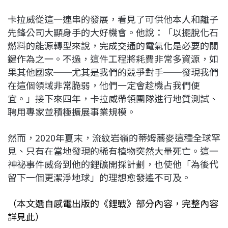
卡拉威從這一連串的發展，看見了可供他本人和離子
先鋒公司大顯身手的大好機會。他說：「以擺脫化石
燃料的能源轉型來說，完成交通的電氣化是必要的關
鍵作為之一。不過，這件工程將耗費非常多資源，如
果其他國家──尤其是我們的競爭對手──發現我們
在這個領域非常脆弱，他們一定會趁機占我們便
宜。」接下來四年，卡拉威帶領團隊進行地質測試、
聘用專家並積極擴展事業規模。
然而，2020年夏末，流紋岩嶺的蒂姆蕎麥這種全球罕
見、只有在當地發現的稀有植物突然大量死亡。這一
神祕事件威脅到他的鋰礦開採計劃，也使他「為後代
留下一個更潔淨地球」的理想愈發遙不可及。
（本文選自感電出版的《鋰戰》部分內容，完整內容
詳見此）