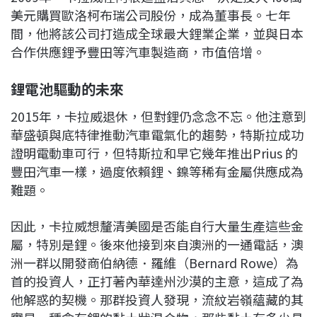
美元購買歐洛柯布瑞公司股份，成為董事長。七年
間，他將該公司打造成全球最大鋰業企業，並與日本
合作供應鋰予豐田等汽車製造商，市值倍增。
鋰電池驅動的未來
2015年，卡拉威退休，但對鋰仍念念不忘。他注意到
華盛頓與底特律推動汽車電氣化的趨勢，特斯拉成功
證明電動車可行，但
特斯拉和早它幾年推出Prius 的
豐田汽車一樣，
過度依賴鋰、鎳等稀有金屬供應成為
難題。
因此，卡拉威想釐清美國是否能自行大量生產這些金
屬，特別是鋰。後來他接到來自澳洲的一通電話，澳
洲一群以開發商伯納德．羅維（Bernard Rowe）為
首的投資人，正打著內華達州沙漠的主意，這成了為
他解惑的契機。那群投資人發現，流紋岩嶺蘊藏的其