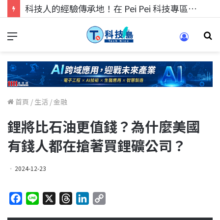
科技人的經驗傳承地！在 Pei Pei 科技專區，與學弟妹交流最硬核的技術
首頁
/
生活
/
金融
鋰將比石油更值錢？為什麼美國
有錢人都在搶著買鋰礦公司？
2024-12-23
F
L
X
T
L
C
a
i
h
i
o