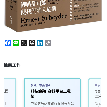
F
L
X
T
L
C
a
i
h
i
o
c
n
r
n
p
e
e
e
k
y
推薦工作
b
a
e
L
o
d
d
i
o
s
I
n
k
n
k
台北市南港區
台北市
體工程
科技金融_容器平台工程
904
師
工程師
公司
中國信託商業銀行股份有限公
安泰商