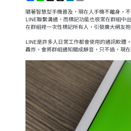
a
i
h
i
o
隨著智慧型手機普及，現在人手機不離身，不
c
n
r
n
p
LINE聯繫溝通，而標記功能也很常在群組中出
e
e
e
k
y
在群組裡一次性標記所有人，引發廣大網友抱怨
b
a
e
L
o
d
d
i
LINE是許多人日常工作都會使用的通訊軟
o
s
I
n
轟炸，會將群組通知關成靜音，只不過，現在
k
n
k