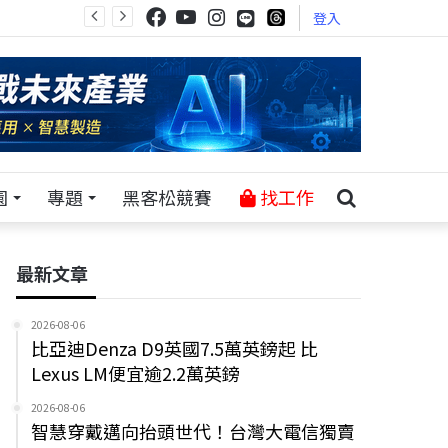
登入
園
專題
黑客松競賽
找工作
最新文章
2026-08-06
比亞迪Denza D9英國7.5萬英鎊起 比
Lexus LM便宜逾2.2萬英鎊
2026-08-06
智慧穿戴邁向抬頭世代！台灣大電信獨賣