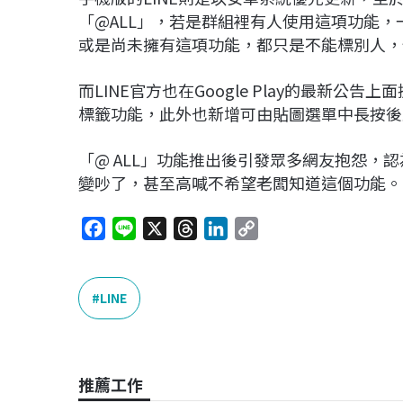
「@ALL」，若是群組裡有人使用這項功能
或是尚未擁有這項功能，都只是不能標別人，
而LINE官方也在Google Play的最新公
標籤功能，此外也新增可由貼圖選單中長按後
「@ ALL」功能推出後引發眾多網友抱怨，
變吵了，甚至高喊不希望老闆知道這個功能。
F
L
X
T
L
C
a
i
h
i
o
c
n
r
n
p
e
e
e
k
y
LINE
b
a
e
L
o
d
d
i
o
s
I
n
推薦工作
k
n
k