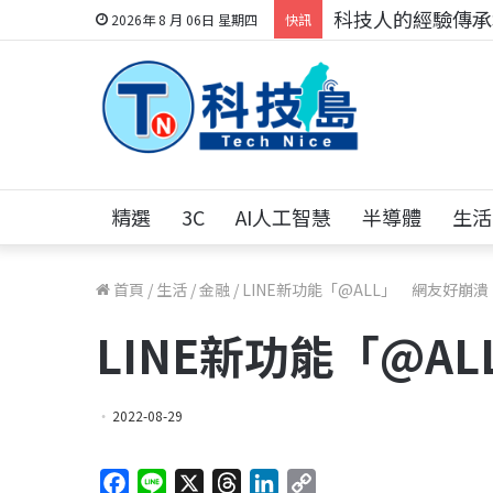
科技人的經驗傳承地
2026年 8 月 06日 星期四
快訊
精選
3C
AI人工智慧
半導體
生活
首頁
/
生活
/
金融
/
LINE新功能「@ALL」 網友好崩潰
LINE新功能「@A
2022-08-29
F
L
X
T
L
C