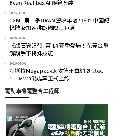
Even Realities AI 眼鏡套裝
2026-08-06
CXMT第二季DRAM營收年增716% 中國記
憶體廠加速挑戰國際三巨頭
2026-08-06
《爐石戰記®》第 14 賽季登場！花費金幣
解鎖手下特殊技能
2026-08-06
特斯拉Megapack助攻德州電網 Ørsted
500MWh儲能案正式上線
電動車機電整合工程師