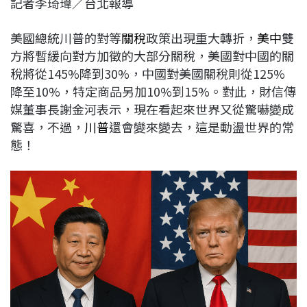
記者李琦瑋／台北報導
c
n
r
n
p
e
e
e
k
y
美國總統川普的對等
關稅
政策出現重大轉折，
美中
雙
b
a
e
L
方將暫緩向對方加徵的大部分關稅，美國對中國的關
o
d
d
i
稅將從145%降到30%，中國對美國關稅則從125%
o
s
I
n
降至10%，特定商品另加10%到15%。對此，財信傳
k
n
k
媒董事長謝金河表示，現在看起來世界又從驚嚇變成
驚喜，不過，
川普
還會變來變去，這是動盪世界的常
態！