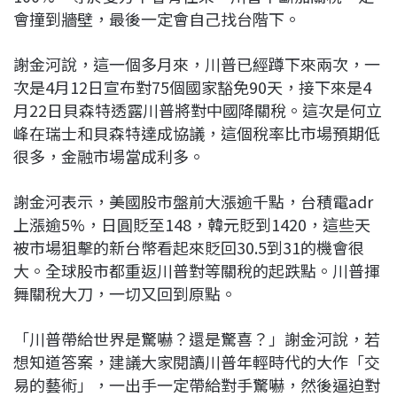
會撞到牆壁，最後一定會自己找台階下。
謝金河說，這一個多月來，川普已經蹲下來兩次，一
次是4月12日宣布對75個國家豁免90天，接下來是4
月22日貝森特透露川普將對中國降關稅。這次是何立
峰在瑞士和貝森特達成協議，這個稅率比市場預期低
很多，金融市場當成利多。
謝金河表示，美國股市盤前大漲逾千點，台積電adr
上漲逾5%，日圓貶至148，韓元貶到1420，這些天
被市場狙擊的新台幣看起來貶回30.5到31的機會很
大。全球股市都重返川普對等關稅的起跌點。川普揮
舞關稅大刀，一切又回到原點。
「川普帶給世界是驚嚇？還是驚喜？」謝金河說，若
想知道答案，建議大家閱讀川普年輕時代的大作「交
易的藝術」，一出手一定帶給對手驚嚇，然後逼迫對