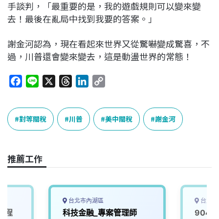
手談判，「最重要的是，我的遊戲規則可以變來變
去！最後在亂局中找到我要的答案。」
謝金河認為，現在看起來世界又從驚嚇變成驚喜，不
過，川普還會變來變去，這是動盪世界的常態！
F
L
X
T
L
C
a
i
h
i
o
c
n
r
n
p
e
e
e
k
y
對等關稅
川普
美中關稅
謝金河
b
a
e
L
o
d
d
i
o
s
I
n
推薦工作
k
n
k
台北市內湖區
台北市
工程
科技金融_專案管理師
904