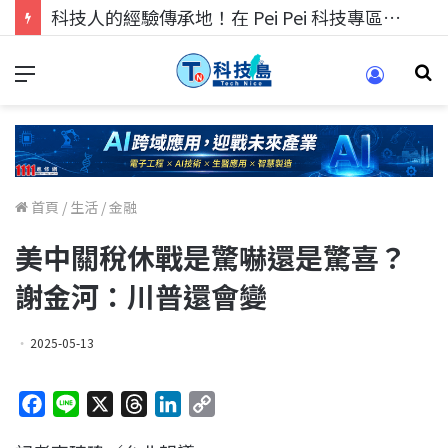
科技人的經驗傳承地！在 Pei Pei 科技專區，與學弟妹交流最硬核的技術
首頁
/
生活
/
金融
美中關稅休戰是驚嚇還是驚喜？
謝金河：川普還會變
2025-05-13
F
L
X
T
L
C
a
i
h
i
o