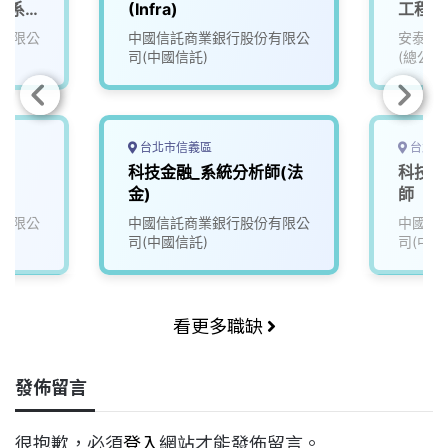
心系
(Infra)
工程師
有限公
中國信託商業銀行股份有限公
安泰商
司(中國信託)
(總公司
台北市信義區
台北市
師
科技金融_系統分析師(法
科技金
金)
師
有限公
中國信託商業銀行股份有限公
中國信
司(中國信託)
司(中國
看更多職缺
發佈留言
很抱歉，必須
登入
網站才能發佈留言。