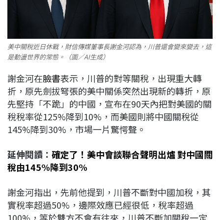
美中關稅近日休戰，財信傳媒董事長謝金河認為，川普還會變來變去，這
是動盪世界的常態。（圖／AI生成）
謝金河在
臉書
表示，川普的對等關稅，出現重大轉
折，原先劍拔弩張的美中關係突然出現新的轉折，原
先堅持「不跪」的中國，宣布在90天內把對美國的關
稅稅率從125%降到10%，而美國則將中國關稅從
145%降到30%，市場一片驚愕聲。
延伸閱讀：
確定了！美中會談聯合聲明出爐 對中國關
稅由145%降到30%
謝金河指出，先前他提到，川普不斷對中國加稅，其
實稅率超過50%，邊際效應已經很低，稅率超過
100%，等於雙方不會有往來，川普不斷加關稅一定