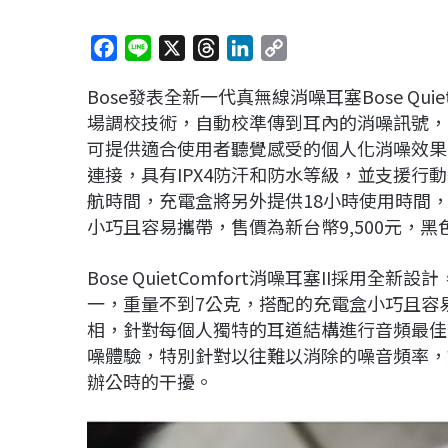
F
L
X
T
L
C
a
i
h
i
o
Bose發表全新一代真無線消噪耳塞Bose Quiet
c
n
r
n
p
場調校技術，自動校準傳到耳內的消噪訊號，明顯
e
e
e
k
y
可提供適合使用者聽覺感受的個人化消噪效果，相容iO
b
a
e
L
連接，具有IPX4防汗和防水等級，並支援行
o
d
d
i
航時間，充電盒將另外提供18小時使用時間，
o
s
I
n
小巧且容易攜帶，售價為新台幣9,500元，黑
k
n
k
Bose QuietComfort消噪耳塞II採
一，重量不到7公克，搭配的充電盒小巧且容易攜
相，針對每個人獨特的耳道結構進行音頻最佳
噪體驗，特別針對以往難以消除的噪音頻率，
辦公時的干擾。