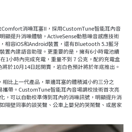
Comfort消噪耳塞II，採用CustomTune智能耳內音
提升消噪體驗，ActiveSense動態噪音感應技術
S和Android裝置，還有Bluetooth 5.3藍牙
動裝置內建語音助理。更重要的是，擁有6小時電池續
在1小時內完成充電，重量不到 7 公克，配的充電盒
色將於10月14日起開賣，岩白色預計將於年底推出。
用全新設計，相比上一代產品，單邊耳塞的體積減小約三分之
帶。CustomTune智能耳內音場調校技術首次亮
化，可以自動校準傳到耳內的消噪訊號，明顯提升消
如隔壁同事的談笑聲、公車上嬰兒的哭鬧聲、或居家