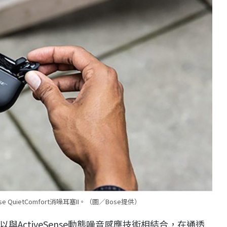
QuietComfort消噪耳塞II。（圖／Bose提供）
以與ActiveSense動態噪音感應技術相結合，在通透