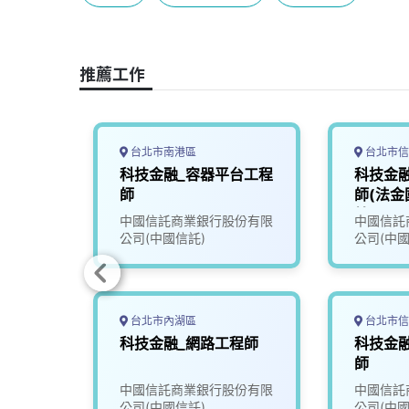
b
a
e
L
o
d
d
i
o
s
I
n
推薦工作
k
n
k
台北市南港區
台北市信
軟體工
科技金融_容器平台工程
科技金
師
師(法
統)
限公司
中國信託商業銀行股份有限
中國信託
行）
公司(中國信託)
公司(中國
台北市內湖區
台北市信
台工程
科技金融_網路工程師
科技金
師
份有限
中國信託商業銀行股份有限
中國信託
公司(中國信託)
公司(中國