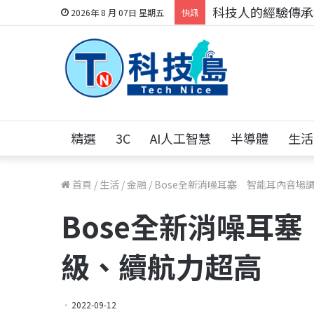
科技人的經驗傳承地
2026年 8 月 07日 星期五
快訊
精選
3C
AI人工智慧
半導體
生活
首頁
/
生活
/
金融
/
Bose全新消噪耳塞 智能耳內音場
Bose全新消噪耳
級、續航力超高
2022-09-12