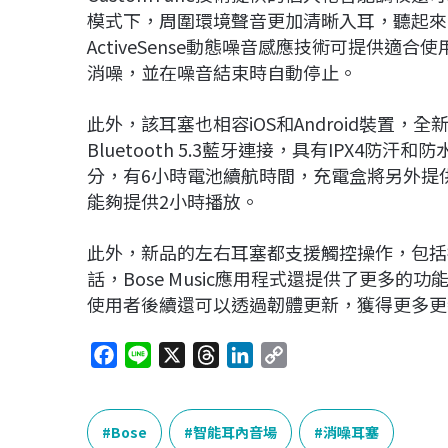
模式下，周圍環境聲音更加清晰入耳，聽起來
ActiveSense動態噪音感應技術可提供
消噪，並在噪音結束時自動停止。
此外，該耳塞也相容iOS和Android裝置
Bluetooth 5.3藍牙連接，具有IPX4
分，有6小時電池續航時間，充電盒將另外提供
能夠提供2小時播放。
此外，新品的左右耳塞都支援觸控操作，包括
話，Bose Music應用程式還提供了更多
使用者後續還可以透過韌體更新，獲得更多更
F
L
X
T
L
C
a
i
h
i
o
c
n
r
n
p
e
e
e
k
y
Bose
智能耳內音場
消噪耳塞