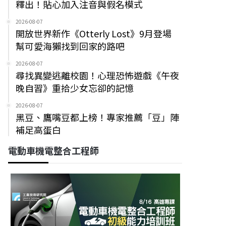
釋出！貼心加入注音與假名模式
2026-08-07
開放世界新作《Otterly Lost》9月登場
幫可愛海獺找到回家的路吧
2026-08-07
尋找異變逃離校園！心理恐怖遊戲《午夜
晚自習》重拾少女忘卻的記憶
2026-08-07
黑豆、鷹嘴豆都上榜！專家推薦「豆」陣
補足高蛋白
電動車機電整合工程師