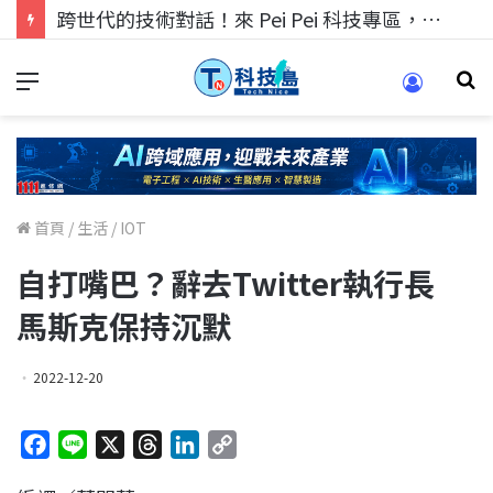
跨世代的技術對話！來 Pei Pei 科技專區，用專業洞察引領學弟妹成長
首頁
/
生活
/
IOT
自打嘴巴？辭去Twitter執行長
馬斯克保持沉默
2022-12-20
F
L
X
T
L
C
a
i
h
i
o