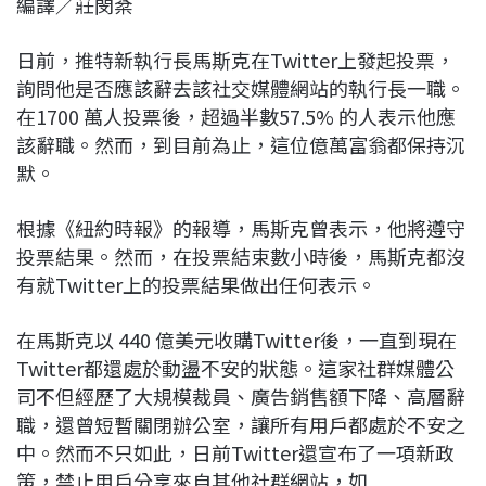
編譯／莊閔棻
c
n
r
n
p
e
e
e
k
y
日前，推特新執行長馬斯克在Twitter上發起投票，
b
a
e
L
詢問他是否應該辭去該社交媒體網站的執行長一職。
o
d
d
i
在1700 萬人投票後，超過半數57.5% 的人表示他應
o
s
I
n
該辭職。然而，到目前為止，這位億萬富翁都保持沉
k
n
k
默。
根據《紐約時報》的報導，馬斯克曾表示，他將遵守
投票結果。然而，在投票結束數小時後，馬斯克都沒
有就Twitter上的投票結果做出任何表示。
在馬斯克以 440 億美元收購Twitter後，一直到現在
Twitter都還處於動盪不安的狀態。這家社群媒體公
司不但經歷了大規模裁員、廣告銷售額下降、高層辭
職，還曾短暫關閉辦公室，讓所有用戶都處於不安之
中。然而不只如此，日前Twitter還宣布了一項新政
策，禁止用戶分享來自其他社群網站，如