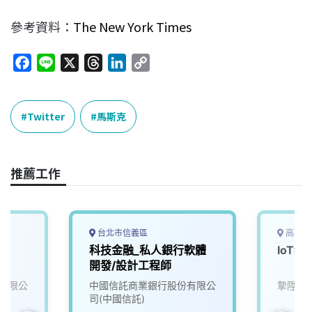
參考資料：
The New York Times
F
L
X
T
L
C
a
i
h
i
o
c
n
r
n
p
e
e
e
k
y
Twitter
馬斯克
b
a
e
L
o
d
d
i
o
s
I
n
推薦工作
k
n
k
台北市信義區
高雄市
師
科技金融_私人銀行軟體
IoT
開發/設計工程師
有限公
中國信託商業銀行股份有限公
摯陞數
司(中國信託)