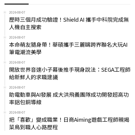
2026-08-07
歷時三個月成功驗證！Shield AI 攜手中科院完成無
人機自主搜索
2026-08-07
本命萌友隨身帶！華碩攜手三麗鷗跨界聯名大玩AI
筆電潮流美學
2026-08-07
開放世界音速小子幕後推手現身說法：SEGA工程師
給新鮮人的求職建議
2026-08-07
助電動車與AI發展 成大洪飛義團隊成功開發超高功
率鋁包銅導線
2026-08-07
把「喜歡」變成職業！日商Aiming遊戲工程師親揭
菜鳥到職人心路歷程