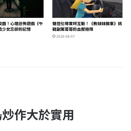
校園！心理恐怖遊戲《午
聲控引導實時互動！《教妹妹開車》挑
拾少女忘卻的記憶
戰副駕哥哥的血壓極限
2026-08-07