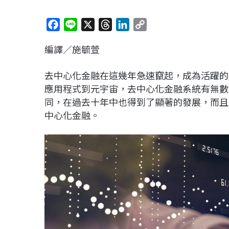
F
L
X
T
L
C
a
i
h
i
o
編譯／施毓萱
c
n
r
n
p
e
e
e
k
y
去中心化金融在這幾年急速竄起，成為活躍的
b
a
e
L
應用程式到元宇宙，去中心化金融系統有無數
o
d
d
i
同，在過去十年中也得到了顯著的發展，而且
o
s
I
n
中心化金融。
k
n
k