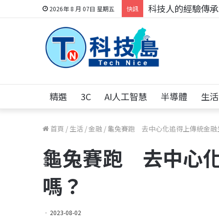
科技人的經驗傳承地
2026年 8 月 07日 星期五
快訊
精選
3C
AI人工智慧
半導體
生活
首頁
/
生活
/
金融
/
龜兔賽跑 去中心化追得上傳統金融
龜兔賽跑 去中心
嗎？
2023-08-02