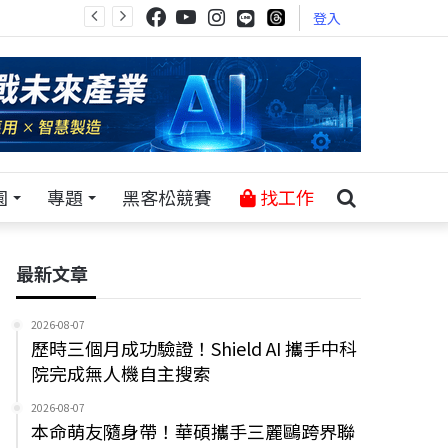
登入
園
專題
黑客松競賽
找工作
最新文章
2026-08-07
歷時三個月成功驗證！Shield AI 攜手中科
院完成無人機自主搜索
2026-08-07
本命萌友隨身帶！華碩攜手三麗鷗跨界聯