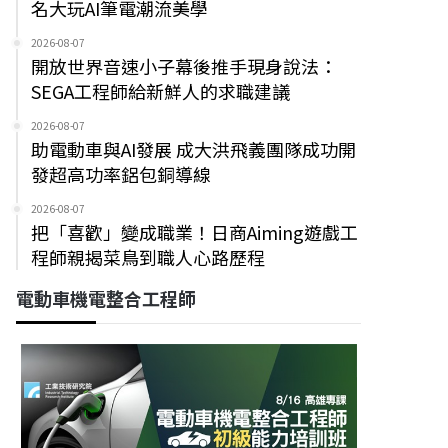
名大玩AI筆電潮流美學
2026-08-07
開放世界音速小子幕後推手現身說法：
SEGA工程師給新鮮人的求職建議
2026-08-07
助電動車與AI發展 成大洪飛義團隊成功開
發超高功率鋁包銅導線
2026-08-07
把「喜歡」變成職業！日商Aiming遊戲工
程師親揭菜鳥到職人心路歷程
電動車機電整合工程師