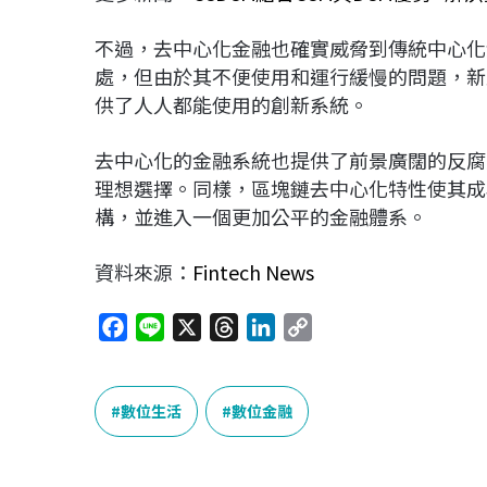
不過，去中心化金融也確實威脅到傳統中心化
處，但由於其不便使用和運行緩慢的問題，新
供了人人都能使用的創新系統。
去中心化的金融系統也提供了前景廣闊的反腐
理想選擇。同樣，區塊鏈去中心化特性使其成
構，並進入一個更加公平的金融體系。
資料來源：
Fintech News
F
L
X
T
L
C
a
i
h
i
o
c
n
r
n
p
e
e
e
k
y
數位生活
數位金融
b
a
e
L
o
d
d
i