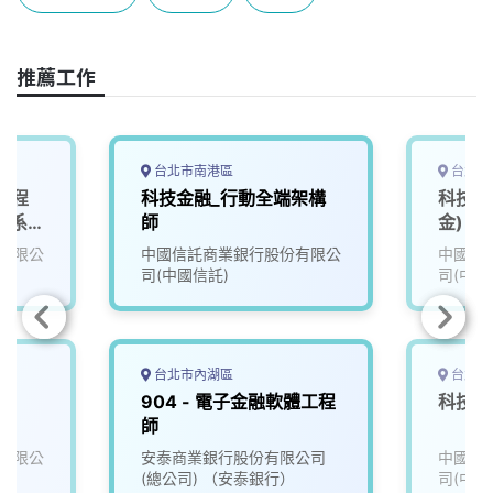
b
a
e
L
o
d
d
i
o
s
I
n
推薦工作
k
n
k
台北市南港區
台北市
工程
科技金融_行動全端架構
科技金
心系
師
金)
有限公
中國信託商業銀行股份有限公
中國信
司(中國信託)
司(中國
台北市內湖區
台北市
師
904 - 電子金融軟體工程
科技金
師
有限公
安泰商業銀行股份有限公司
中國信
(總公司) （安泰銀行）
司(中國