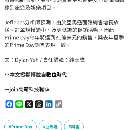
移到旅遊及娛樂項目。
Jefferies分析師預測，由於亞馬遜面臨銷售增長放
緩、訂單規模變小、及更低調的促銷活動，因此
Prime Day今年將達到81億美元的銷售，與去年夏季
的Prime Day銷售表現一致。
文：Dylan Yeh / 責任編輯：錢玉紘
※本文授權轉載自
數位時代
→
join高薪科技職缺
F
L
X
T
L
C
a
i
h
i
o
c
n
r
n
p
e
e
e
k
y
Prime Day
亞馬遜
銷售