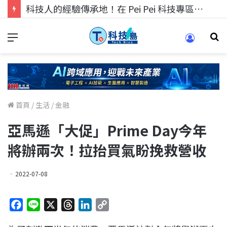
科技人找工作，就到TECH+ 科技專區!
首頁
/
生活
/
金融
亞馬遜「大促」Prime Day今年
將辦兩次！拉抬買氣盼挽救營收
2022-07-08
F
L
X
T
L
C
a
i
h
i
o