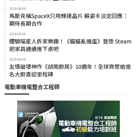
2026-08-06
馬斯克稱SpaceX只用輝達晶片 蘇姿丰淡定回應：
期待長期合作
2026-08-06
體驗喵星人拆家樂趣！《貓貓亂搗蛋》登陸 Steam
把家具通通推下桌吧
2026-08-06
友情破壞神作《胡鬧廚房》10週年！全球齊聚逾億
名大廚喜迎里程碑
電動車機電整合工程師