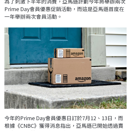
為了刺激下半年的消費，亞馬遜計劃今年將舉辦兩次
c
n
r
n
p
Prime Day會員優惠促銷活動，而這是亞馬遜首度在
e
e
e
k
y
一年舉辦兩次會員活動。
b
a
e
L
o
d
d
i
o
s
I
n
k
n
k
今年的Prime Day會員優惠日訂於7月12、13日，而
根據《CNBC》獲得消息指出，亞馬遜已開始透過賣